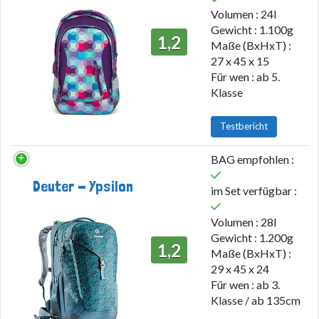
Volumen : 24l
Gewicht : 1.100g
1,2
Maße (BxHxT) :
27 x 45 x 15
Für wen : ab 5.
Klasse
Testbericht
BAG empfohlen :
Deuter - Ypsilon
im Set verfügbar :
Volumen : 28l
Gewicht : 1.200g
1,2
Maße (BxHxT) :
29 x 45 x 24
Für wen : ab 3.
Klasse / ab 135cm