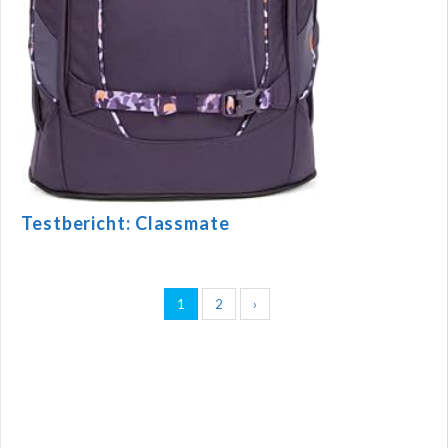
Testbericht: Classmate
1
2
›