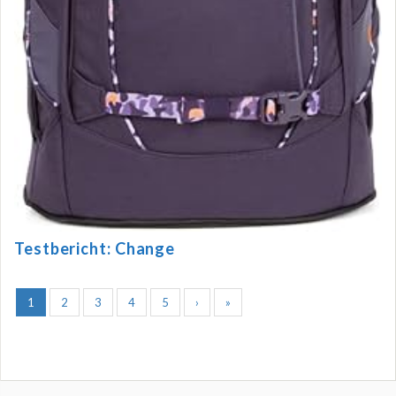
Testbericht: Change
1
2
3
4
5
›
»