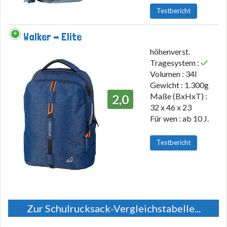
Testbericht
Walker - Elite
höhenverst.
Tragesystem :
Volumen : 34l
Gewicht : 1.300g
Maße (BxHxT) :
2,0
32 x 46 x 23
Für wen : ab 10 J.
Testbericht
Zur Schulrucksack-Vergleichstabelle...