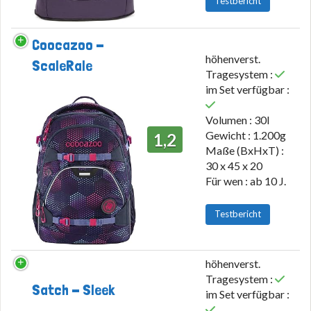
Testbericht
Coocazoo -
höhenverst.
ScaleRale
Tragesystem :
im Set verfügbar :
Volumen : 30l
Gewicht : 1.200g
1,2
Maße (BxHxT) :
30 x 45 x 20
Für wen : ab 10 J.
Testbericht
höhenverst.
Tragesystem :
Satch - Sleek
im Set verfügbar :