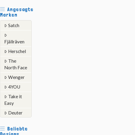
Angesagte
Marken
Satch
Fjällräven
Herschel
The
North Face
Wenger
4YOU
Take it
Easy
Deuter
Beliebte
Designs