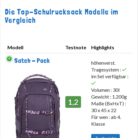
Die Top-Schulrucksack Modelle im
Vergleich
Modell
Testnote
Highlights
Modell
Testnote
Highlights
Satch - Pack
höhenverst.
Tragesystem :
im Set verfügbar :
Volumen : 30l
Gewicht : 1.200g
1,2
Maße (BxHxT) :
30 x 45 x 22
Für wen : ab 4.
Klasse