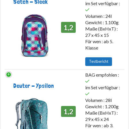
Satch - Sleek
im Set verfügbar :
Volumen : 24l
Gewicht : 1.100g
1,2
Maße (BxHxT) :
27 x 45 x 15
Für wen : ab 5.
Klasse
Testbericht
BAG empfohlen :
Deuter - Ypsilon
im Set verfügbar :
Volumen : 28l
Gewicht : 1.200g
1,2
Maße (BxHxT) :
29 x 45 x 24
Für wen : ab 3.