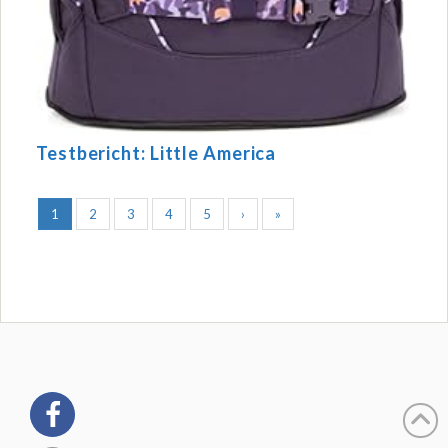
Testbericht: Little America
1
2
3
4
5
›
»