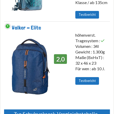
Klasse / ab 135cm
Testbericht
Walker - Elite
höhenverst.
Tragesystem :
Volumen : 34l
Gewicht : 1.300g
Maße (BxHxT) :
2,0
32 x 46 x 23
Für wen : ab 10 J.
Testbericht
Zur Schulrucksack-Vergleichstabelle...