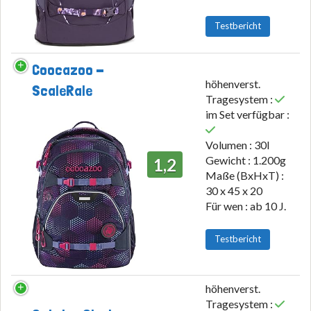
Testbericht
Coocazoo -
höhenverst.
ScaleRale
Tragesystem :
im Set verfügbar :
Volumen : 30l
Gewicht : 1.200g
1,2
Maße (BxHxT) :
30 x 45 x 20
Für wen : ab 10 J.
Testbericht
höhenverst.
Tragesystem :