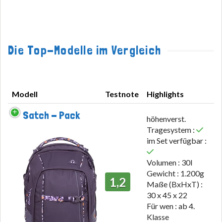
Die Top-Modelle im Vergleich
Modell
Testnote
Highlights
Modell
Testnote
Highlights
Satch - Pack
höhenverst.
Tragesystem :
im Set verfügbar :
Volumen : 30l
Gewicht : 1.200g
1,2
Maße (BxHxT) :
30 x 45 x 22
Für wen : ab 4.
Klasse