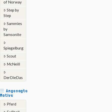
of Norway
Step by
Step
Sammies
by
Samsonite
Spiegelburg
Scout
McNeill
DerDieDas
Angesagte
Motive
Pferd