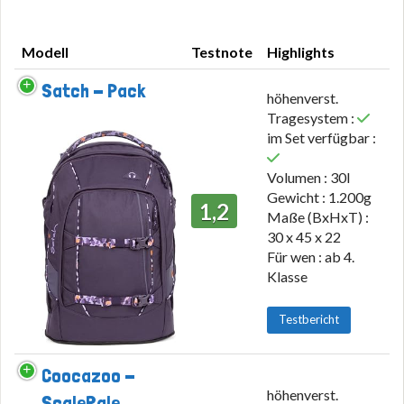
Modell
Testnote
Highlights
Modell
Testnote
Highlights
Satch - Pack
höhenverst.
Tragesystem :
im Set verfügbar :
Volumen : 30l
Gewicht : 1.200g
1,2
Maße (BxHxT) :
30 x 45 x 22
Für wen : ab 4.
Klasse
Testbericht
Coocazoo -
höhenverst.
ScaleRale