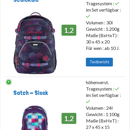
Tragesystem :
im Set verfügbar :
Volumen : 30l
1,2
Gewicht : 1.200g
Maße (BxHxT) :
30 x 45 x 20
Für wen : ab 10 J.
Testbericht
höhenverst.
Tragesystem :
Satch - Sleek
im Set verfügbar :
Volumen : 24l
Gewicht : 1.100g
1,2
Maße (BxHxT) :
27 x 45 x 15