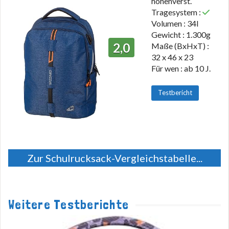
höhenverst.
Tragesystem :
Volumen : 34l
Gewicht : 1.300g
2,0
Maße (BxHxT) :
32 x 46 x 23
Für wen : ab 10 J.
Testbericht
Zur Schulrucksack-Vergleichstabelle...
Weitere Testberichte