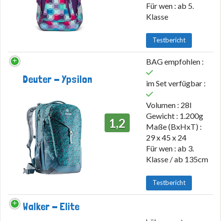
Für wen : ab 5.
Klasse
Testbericht
BAG empfohlen :
Deuter - Ypsilon
im Set verfügbar :
Volumen : 28l
Gewicht : 1.200g
1,2
Maße (BxHxT) :
29 x 45 x 24
Für wen : ab 3.
Klasse / ab 135cm
Testbericht
Walker - Elite