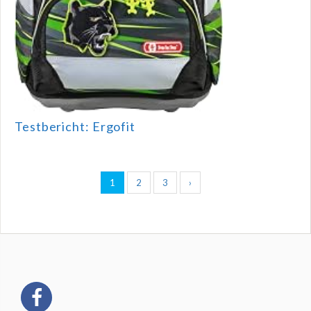
Testbericht: Ergofit
1
2
3
›