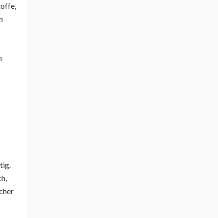
offe,
m
e
tig.
ch,
ächer