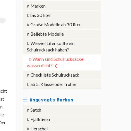
Marken
bis 30 liter
Große Modelle ab 30 liter
Beliebte Modelle
Wieviel Liter sollte ein
Schulrucksack haben?
Wann sind Schulrucksäcke
wasserdicht?
Checkliste Schulrucksack
ab 5. Klasse oder früher
icht
est
Angesagte Marken
on
Satch
utz
Fjällräven
 Der
Herschel