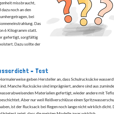
egenheit missbraucht,
d dazu noch an den
 umhergetragen, bei
Sonneneinstrahlung. Das
von 6 Kilogramm statt.
r gefertigt, sorgfältig
olstert. Dazu sollte der
asserdicht – Test
Normalerweise geben Hersteller an, dass Schulrucksäcke wasserd
sind. Manche Rucksäcke sind imprägniert, andere sind aus zumind
wasserabweisenden Materialien gefertigt, wieder andere mit Tefl
beschichtet. Aber nur weil Reißverschlüsse einen Spritzwassersch
haben, ist der Rucksack bei Regen noch lange nicht wirklich dicht.
Härtetest zeigt, dass die meisten Modelle zwar wirklich