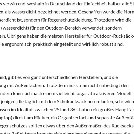
s verwirrend, weshalb in Deutschland der Einfachheit halber alle St
n, als wasserdicht bezeichnet werden. Geschaffen wurde die Nor
erdicht ist, sondern für Regenschutzkleidung. Trotzdem wird die
e (wasserdicht) für den Outdoor-Bereich verwendet, sondern
in. Übrigens haben die meisten Hersteller für Outdoor-Rucksäck
e ergonomisch, praktisch eingeteilt und wirklich robust sind.
d, gibt es von ganz unterschiedlichen Herstellern, und sie
tung mit Außenfächern. Trotzdem muss man nicht unbedingt den
ndern kann sich nach einem vielleicht sogar attraktiveren Modell
jenigen, die täglich mit dem Schulrucksack herumlaufen, sehr wich
ssen im Idealfall zwischen 25l und 36 l, haben ein großes Hauptfa
Laptop) direkt am Rücken, ein Organizerfach und separate Außenf
 Regenschutzes sollten etwas über den Außenmaßen des Rucksacks
lender Reflektoren braucht sich allerdings niemand zu sorgen, die