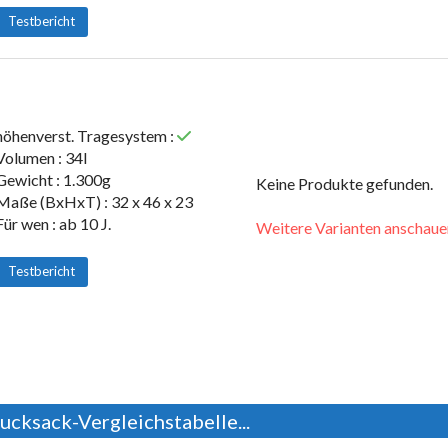
Testbericht
höhenverst. Tragesystem :
Volumen : 34l
Gewicht : 1.300g
Keine Produkte gefunden.
Maße (BxHxT) : 32 x 46 x 23
Für wen : ab 10 J.
Weitere Varianten anschaue
Testbericht
ucksack-Vergleichstabelle...