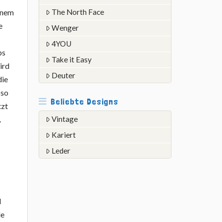
The North Face
inem
e
Wenger
4YOU
ps
Take it Easy
ird
Deuter
die
 so
Beliebte Designs
tzt
Vintage
.
Kariert
Leder
N
le