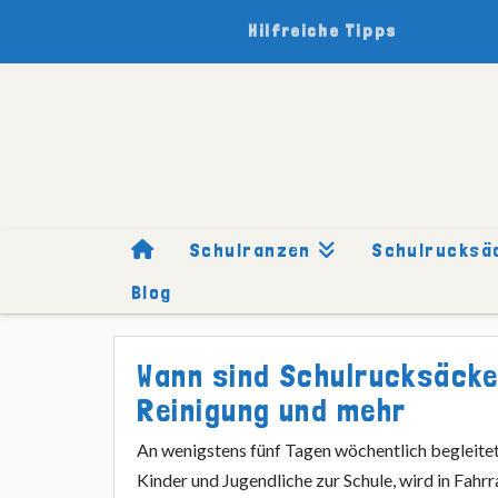
Hilfreiche Tipps
Schulranzen
Schulrucksä
Blog
HOME
RATGEBER
WANN SIND SCHULRUCKSÄCKE WASSE
Wann sind Schulrucksäcke 
Reinigung und mehr
An wenigstens fünf Tagen wöchentlich begleite
Kinder und Jugendliche zur Schule, wird in Fah