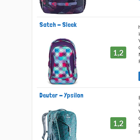
Satch - Sleek
1,2
Deuter - Ypsilon
1,2