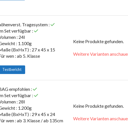
höhenverst. Tragesystem :
im Set verfügbar :
Volumen : 24l
Keine Produkte gefunden.
Gewicht : 1.100g
Maße (BxHxT) : 27 x 45 x 15
Weitere Varianten anschaue
Für wen : ab 5. Klasse
Testbericht
BAG empfohlen :
im Set verfügbar :
Volumen : 28l
Keine Produkte gefunden.
Gewicht : 1.200g
Maße (BxHxT) : 29 x 45 x 24
Weitere Varianten anschaue
Für wen : ab 3. Klasse / ab 135cm