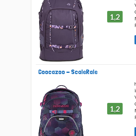
1,2
Coocazoo - ScaleRale
1,2