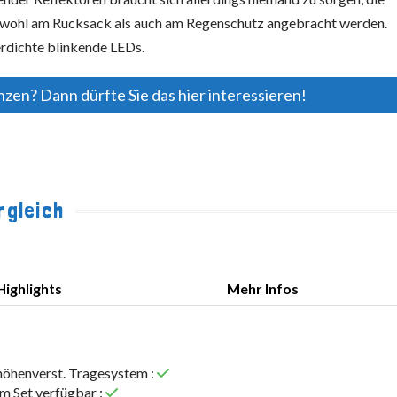
owohl am Rucksack als auch am Regenschutz angebracht werden.
erdichte blinkende LEDs.
nzen? Dann dürfte Sie das hier interessieren!
rgleich
Highlights
Mehr Infos
Highlights
Mehr Infos
höhenverst. Tragesystem :
im Set verfügbar :