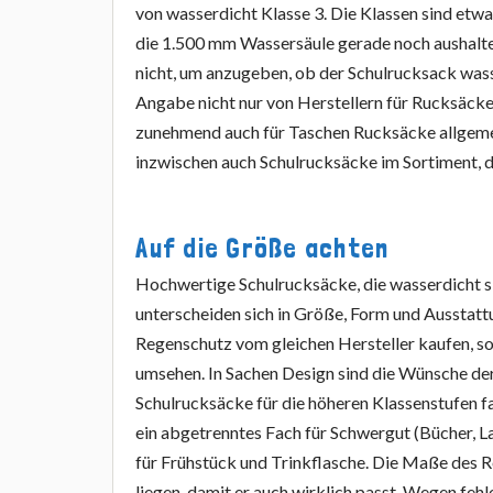
von wasserdicht Klasse 3. Die Klassen sind etwa
die 1.500 mm Wassersäule gerade noch aushalte
nicht, um anzugeben, ob der Schulrucksack wass
Angabe nicht nur von Herstellern für Rucksäck
zunehmend auch für Taschen Rucksäcke allgeme
inzwischen auch Schulrucksäcke im Sortiment, di
Auf die Größe achten
Hochwertige Schulrucksäcke, die wasserdicht sin
unterscheiden sich in Größe, Form und Ausstat
Regenschutz vom gleichen Hersteller kaufen, so
umsehen. In Sachen Design sind die Wünsche der
Schulrucksäcke für die höheren Klassenstufen fa
ein abgetrenntes Fach für Schwergut (Bücher, 
für Frühstück und Trinkflasche. Die Maße des
liegen, damit er auch wirklich passt. Wegen feh