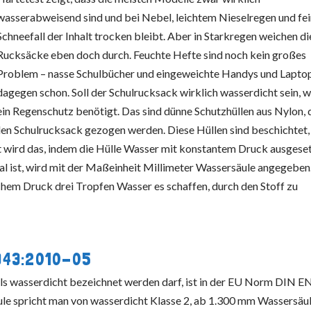
wasserabweisend sind und bei Nebel, leichtem Nieselregen und fe
Schneefall der Inhalt trocken bleibt. Aber in Starkregen weichen di
Rucksäcke eben doch durch. Feuchte Hefte sind noch kein großes
Problem – nasse Schulbücher und eingeweichte Handys und Lapto
dagegen schon. Soll der Schulrucksack wirklich wasserdicht sein, w
ein Regenschutz benötigt. Das sind dünne Schutzhüllen aus Nylon, 
en Schulrucksack gezogen werden. Diese Hüllen sind beschichtet,
tet wird das, indem die Hülle Wasser mit konstantem Druck ausgese
al ist, wird mit der Maßeinheit Millimeter Wassersäule angegeben
hem Druck drei Tropfen Wasser es schaffen, durch den Stoff zu
 343:2010-05
ls wasserdicht bezeichnet werden darf, ist in der EU Norm DIN E
e spricht man von wasserdicht Klasse 2, ab 1.300 mm Wassersäu