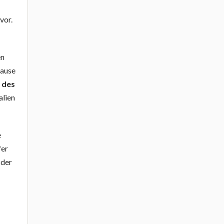
vor.
en
Pause
 des
alien
e
fer
, der