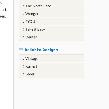
n.
The North Face
iert.
Wenger
gen,
4YOU
Take it Easy
Deuter
Beliebte Designs
Vintage
Kariert
Leder