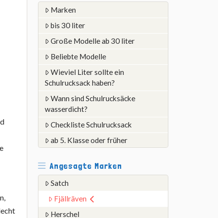
Marken
bis 30 liter
Große Modelle ab 30 liter
Beliebte Modelle
Wieviel Liter sollte ein
Schulrucksack haben?
Wann sind Schulrucksäcke
wasserdicht?
nd
Checkliste Schulrucksack
ab 5. Klasse oder früher
ke
Angesagte Marken
Satch
n,
Fjällräven
lecht
Herschel