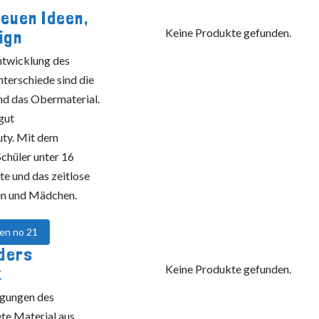
neuen Ideen,
Keine Produkte gefunden.
ign
entwicklung des
terschiede sind die
nd das Obermaterial.
gut
ty. Mit dem
Schüler unter 16
e und das zeitlose
en und Mädchen.
ken no 21
ders
Keine Produkte gefunden.
k
tigungen des
te Material aus