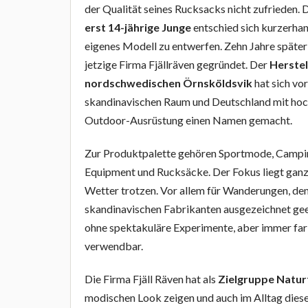
der Qualität seines Rucksacks nicht zufrieden.
erst 14-jährige Junge
entschied sich kurzerhand
eigenes Modell zu entwerfen. Zehn Jahre später
jetzige Firma Fjällräven gegründet. Der
Herstel
nordschwedischen Örnsköldsvik
hat sich vor
skandinavischen Raum und Deutschland mit ho
Outdoor-Ausrüstung einen Namen gemacht.
Zur Produktpalette gehören Sportmode, Campi
Equipment und Rucksäcke. Der Fokus liegt ganz 
Wetter trotzen. Vor allem für Wanderungen, den
skandinavischen Fabrikanten ausgezeichnet ge
ohne spektakuläre Experimente, aber immer farb
verwendbar.
Die Firma Fjäll Räven hat als
Zielgruppe Natur
modischen Look zeigen und auch im Alltag diese