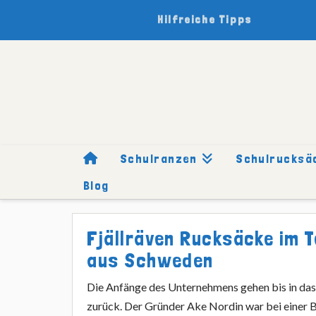
Hilfreiche Tipps
Schulranzen
Schulrucksä
Blog
HOME
SCHULRUCKSÄCKE
MARKEN
FJÄLLRÄVEN
Fjällräven Rucksäcke im 
aus Schweden
Die Anfänge des Unternehmens gehen bis in das
zurück. Der Gründer Ake Nordin war bei einer 