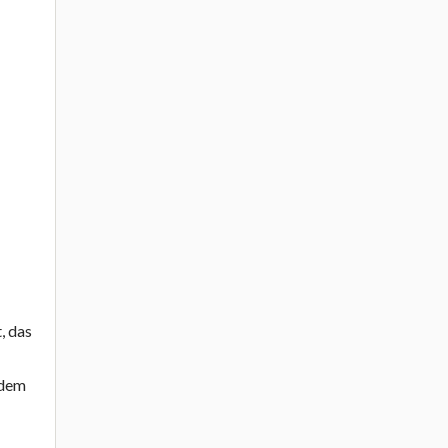
, das
 dem