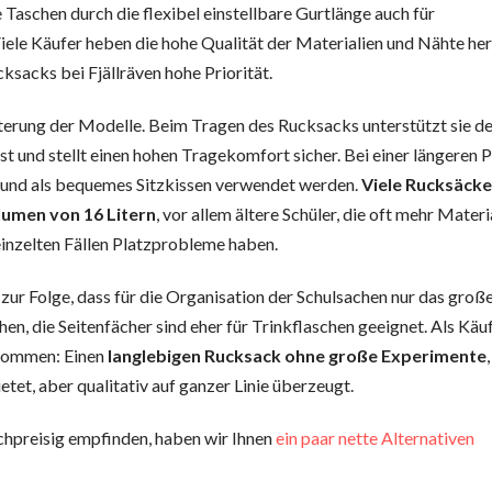
Taschen durch die flexibel einstellbare Gurtlänge auch für
le Käufer heben die hohe Qualität der Materialien und Nähte her
sacks bei Fjällräven hohe Priorität.
sterung der Modelle. Beim Tragen des Rucksacks unterstützt sie d
t und stellt einen hohen Tragekomfort sicher. Bei einer längeren 
 und als bequemes Sitzkissen verwendet werden.
Viele Rucksäcke
lumen von 16 Litern
, vor allem ältere Schüler, die oft mehr Materi
einzelten Fällen Platzprobleme haben.
zur Folge, dass für die Organisation der Schulsachen nur das groß
n, die Seitenfächer sind eher für Trinkflaschen geeignet. Als Käu
ekommen: Einen
langlebigen Rucksack ohne große Experimente
tet, aber qualitativ auf ganzer Linie überzeugt.
hochpreisig empfinden, haben wir Ihnen
ein paar nette Alternativen