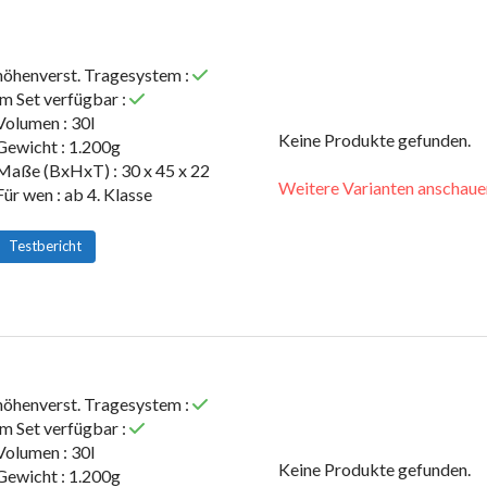
Highlights
Mehr Infos
höhenverst. Tragesystem :
im Set verfügbar :
Volumen : 30l
Keine Produkte gefunden.
Gewicht : 1.200g
Maße (BxHxT) : 30 x 45 x 22
Weitere Varianten anschaue
Für wen : ab 4. Klasse
Testbericht
höhenverst. Tragesystem :
im Set verfügbar :
Volumen : 30l
Keine Produkte gefunden.
Gewicht : 1.200g