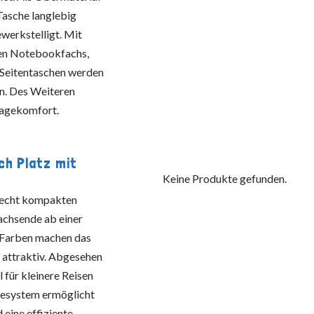
asche langlebig
werkstelligt. Mit
rten Notebookfachs,
 Seitentaschen werden
n. Des Weiteren
ragekomfort.
ch Platz mit
Keine Produkte gefunden.
recht kompakten
achsende ab einer
n Farben machen das
attraktiv. Abgesehen
l für kleinere Reisen
gesystem ermöglicht
 eine effiziente