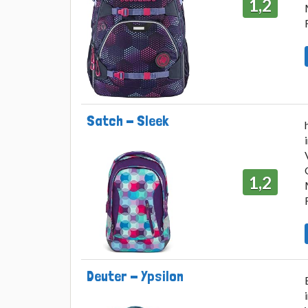
1,2
Satch - Sleek
1,2
Deuter - Ypsilon