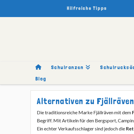
Hilfreiche Tipps
Schulranzen
Schulrucksä
Blog
HOME
SCHULRUCKSÄCKE
MARKEN
FJÄLLRÄVEN
ALT
Alternativen zu Fjällräve
Die traditionsreiche Marke Fjällräven mit dem
Begriff. Mit Artikeln für den Bergsport, Campi
Ein echter Verkaufsschlager sind jedoch die
Ret