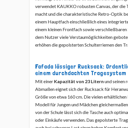
verwendet KAUKKO robusten Canvas, der die T
macht und die charakteristische Retro-Optik be
einem Hauptfach einschließlich eines integrie
einem kleinen Frontfach sowie verschließbaren
dem Nutzer viele Verstaumöglichkeiten gebote
erhöhen die gepolsterten Schulterriemen den T
Fafada lässiger Rucksack: Ordentli
einem durchdachten Tragesystem
Mit einer
Kapazität von 23 Litern
und seinen 
Abmaßen eignet sich der Rucksack für Heranw
Größe von etwa 160 cm. Die vielen erhältliche
Modell für Jungen und Mädchen gleichermaßen 
von der Schule lässt sich die Tasche auch optima
oder Einkäufe verwenden. Das gepolsterte Tra
auch bei schwerer Last einen hohen Komfort und