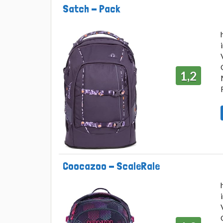
Modell
Testnote
Satch - Pack
1,2
Coocazoo - ScaleRale