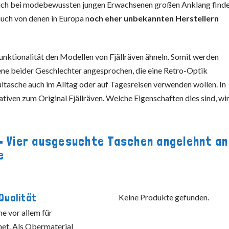
 auch bei modebewussten jungen Erwachsenen großen Anklang finde
auch von denen in Europa n
och eher unbekannten Herstellern
unktionalität den Modellen von Fjällräven ähneln. Somit werden
ne beider Geschlechter angesprochen, die eine Retro-Optik
ultasche auch im Alltag oder auf Tagesreisen verwenden wollen. In
ativen zum Original Fjällräven. Welche Eigenschaften dies sind, wi
 – Vier ausgesuchte Taschen angelehnt an
e
Qualität
Keine Produkte gefunden.
e vor allem für
net. Als Obermaterial