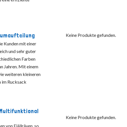
aumaufteilung
Keine Produkte gefunden.
ie Kunden mit einer
ich und sehr guter
schiedlichen Farben
hn Jahren. Mit einem
ie weiteren kleineren
em im Rucksack
ultifunktional
Keine Produkte gefunden.
n von Fjällräven, so