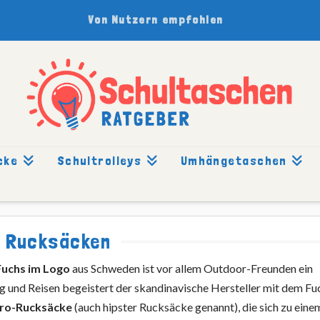
Von Nutzern empfohlen
cke
Schultrolleys
Umhängetaschen
ERNATIVEN IM FJÄLLRÄVEN STYLE
n Rucksäcken
Fuchs im Logo
aus Schweden ist vor allem Outdoor-Freunden ein
ng und Reisen begeistert der skandinavische Hersteller mit dem Fu
ro-Rucksäcke
(auch hipster Rucksäcke genannt), die sich zu eine