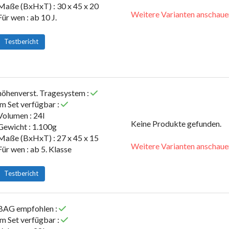
Maße (BxHxT) : 30 x 45 x 20
Weitere Varianten anschaue
Für wen : ab 10 J.
Testbericht
höhenverst. Tragesystem :
im Set verfügbar :
Volumen : 24l
Keine Produkte gefunden.
Gewicht : 1.100g
Maße (BxHxT) : 27 x 45 x 15
Weitere Varianten anschaue
Für wen : ab 5. Klasse
Testbericht
BAG empfohlen :
im Set verfügbar :