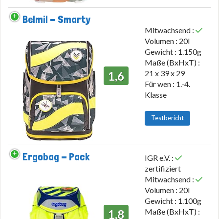
Belmil - Smarty
Mitwachsend :
Volumen : 20l
Gewicht : 1.150g
Maße (BxHxT) :
21 x 39 x 29
1,6
Für wen : 1.-4.
Klasse
Testbericht
Ergobag - Pack
IGR e.V. :
zertifiziert
Mitwachsend :
Volumen : 20l
Gewicht : 1.100g
Maße (BxHxT) :
1,8