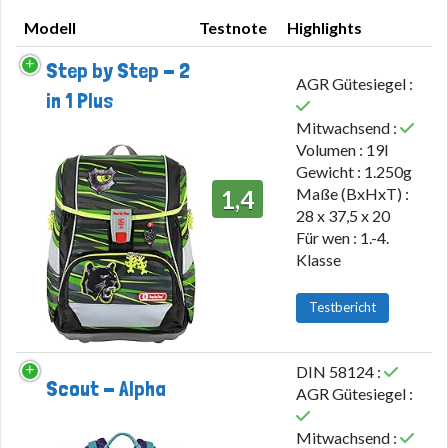
Modell
Testnote
Highlights
Modell
Testnote
Highlights
Step by Step - 2
AGR Gütesiegel :
in 1 Plus
Mitwachsend :
Volumen : 19l
Gewicht : 1.250g
Maße (BxHxT) :
1,4
28 x 37,5 x 20
Für wen : 1.-4.
Klasse
Testbericht
DIN 58124 :
Scout - Alpha
AGR Gütesiegel :
Mitwachsend :