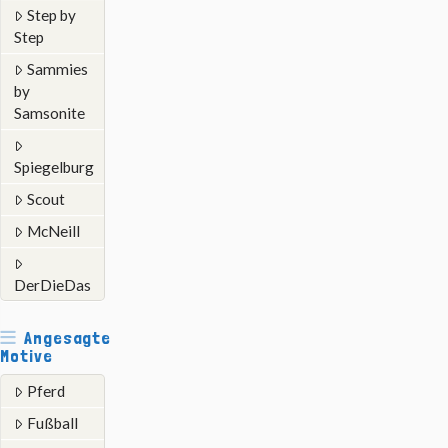
Step by
Step
Sammies
by
Samsonite
Spiegelburg
Scout
McNeill
DerDieDas
Angesagte
Motive
Pferd
Fußball