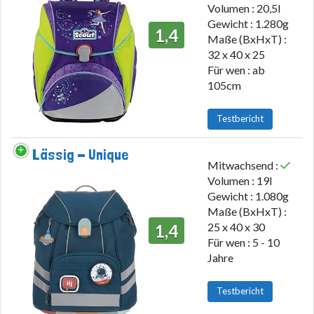
Volumen : 20,5l
Gewicht : 1.280g
1,4
Maße (BxHxT) :
32 x 40 x 25
Für wen : ab
105cm
Testbericht
Lässig - Unique
Mitwachsend :
Volumen : 19l
Gewicht : 1.080g
Maße (BxHxT) :
25 x 40 x 30
1,4
Für wen : 5 - 10
Jahre
Testbericht