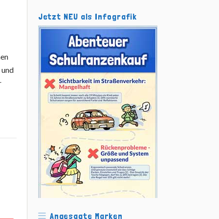
Jetzt NEU als Infografik
nen
 und
r
Angesagte Marken