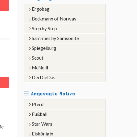
Ergobag
Beckmann of Norway
Step by Step
Sammies by Samsonite
Spiegelburg
Scout
McNeill
DerDieDas
Angesagte Motive
Pferd
Fußball
Star Wars
ie
Eiskönigin