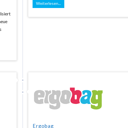
Weiterlesen...
isiert
neue
s
Ergobag