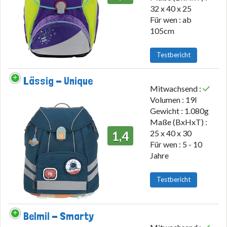
32 x 40 x 25
Für wen : ab
105cm
Testbericht
Lässig - Unique
Mitwachsend :
Volumen : 19l
Gewicht : 1.080g
Maße (BxHxT) :
25 x 40 x 30
1,4
Für wen : 5 - 10
Jahre
Testbericht
Belmil - Smarty