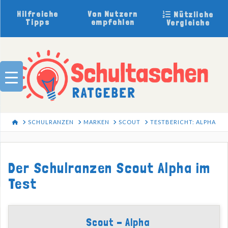
Hilfreiche
Von Nutzern
Nützliche
Tipps
empfohlen
Vergleiche
HOME
SCHULRANZEN
MARKEN
SCOUT
TESTBERICHT: ALPHA
Der Schulranzen Scout Alpha im
Test
Scout - Alpha