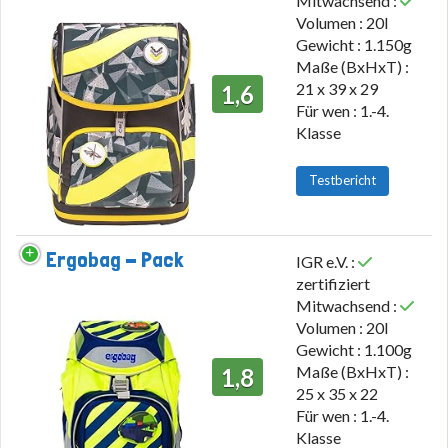
Mitwachsend :
Volumen : 20l
Gewicht : 1.150g
Maße (BxHxT) :
21 x 39 x 29
1,6
Für wen : 1.-4.
Klasse
Testbericht
Ergobag - Pack
IGR e.V. :
zertifiziert
Mitwachsend :
Volumen : 20l
Gewicht : 1.100g
Maße (BxHxT) :
1,8
25 x 35 x 22
Für wen : 1.-4.
Klasse