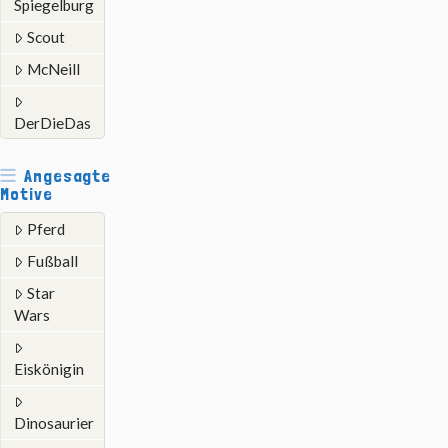
Spiegelburg
Scout
McNeill
DerDieDas
Angesagte
Motive
Pferd
Fußball
Star
Wars
Eiskönigin
Dinosaurier