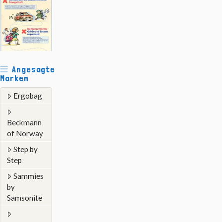
Angesagte
Marken
Ergobag
Beckmann
of Norway
Step by
Step
Sammies
by
Samsonite