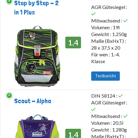
Step by Step - 2
AGR Gütesiegel :
in 1 Plus
Mitwachsend :
Volumen : 19l
Gewicht : 1.250g
Maße (BxHxT) :
1,4
28 x 37,5 x 20
Für wen : 1.-4.
Klasse
Testbericht
DIN 58124 :
Scout - Alpha
AGR Gütesiegel :
Mitwachsend :
Volumen : 20,5l
Gewicht : 1.280g
1,4
Maße (BxHxT) :