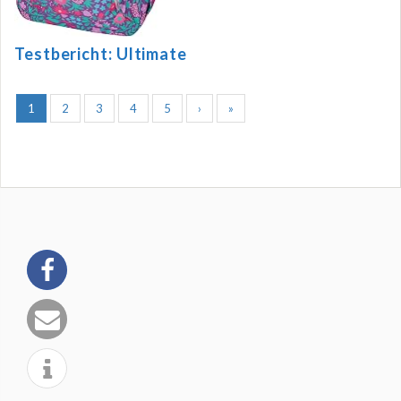
Testbericht: Ultimate
1
2
3
4
5
›
»