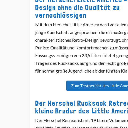
Design ohne die Qualität zu
vernachlässigen
Mit dem Herschel Little America wird vor alle
junge Kundschaft angesprochen, die ein außerg
charakteristisches Retro-Design bevorzugt, ohn
Punkto Qualität und Komfort machen zu müsse
Fassungsvermögen von 23,5 Litern bietet genug 
Tragen des Rucksacks aufgrund der recht groß
für normalgroße Jugendliche ab der fünften Kla
Zum Testbericht des Little Ame
Der Herschel Rucksack Retre
kleine Bruder des Little Amer
Der Herschel Retreat ist mit 19 Litern Volumen
des Little America bei sonst sehr ähnlichem Des