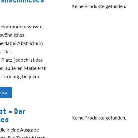
Keine Produkte gefunden.
m eine modebewusste,
ewöhnliches,
e dabei Abstriche in
n. Das
Platz, jedoch ist das
en, äußeren Maße erst
sse richtig bequem.
rica
at – Der
Keine Produkte gefunden.
ica
 die kleine Ausgabe
ign. Die Tasche bietet