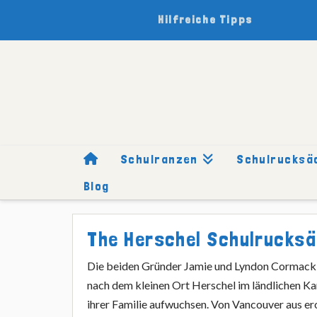
Hilfreiche Tipps
Schulranzen
Schulrucksä
Blog
HOME
SCHULRUCKSÄCKE
MARKEN
HERSCHEL
The Herschel Schulrucksäc
Die beiden Gründer Jamie und Lyndon Cormack 
nach dem kleinen Ort Herschel im ländlichen K
ihrer Familie aufwuchsen. Von Vancouver aus er