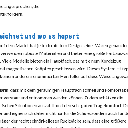
ne angesprochen, die
tik fordern.
eichnet und wo es hapert
n auf dem Markt, hat jedoch mit dem Design seiner Waren genau den
l verwenden robuste Materialien und bieten eine große Farbauswa
d. Viele Modelle bieten ein Hauptfach, das mit einem Kordelzug
 mit magnetischen Knöpfen geschlossen wird. Dieses System ist ty
on keinem anderen renommierten Hersteller auf diese Weise angewa
 darin, dass mit dem geräumigen Hauptfach schnell und komfortab
er verstaut und entnommen werden können. Zudem schätzen die
tischen Situationen auszahlt, und den sehr guten Tragekomfort. D
 und eignen sich daher nicht nur für die Schule, sondern auch für d
Träger der recht schnörkellosen Rucksäcke sein, dass eine größere