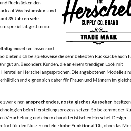
 und Rucksäcken den
 stark auf Wachstumskurs und
und 35 Jahren sehr
likum speziell abgestimmte
lfältig einsetzen lassen und
So bieten sich beispielsweise die sehr beliebten Rucksäcke auch fü
sehr gut an. Besonders Kunden, die an einem trendigen Look mit
 Hersteller Herschel angesprochen. Die angebotenen Modelle sind
hältlich und eignen sich daher für Frauen und Männern im gleich
ie zwar einen
ansprechendes, nostalgisches Aussehen
besitzen
Technologien beim Herstellungsprozess setzen. So bekommt der K
guten Verarbeitung und einem charakteristischen Herschel-Design
mfort für den Nutzer und eine
hohe Funktionalitä
t, ohne das Mod