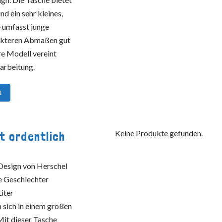
d ein sehr kleines,
e umfasst junge
pakteren Abmaßen gut
e Modell vereint
rarbeitung.
t
Keine Produkte gefunden.
t ordentlich
Design von Herschel
de Geschlechter
iter
 sich in einem großen
Mit dieser Tasche