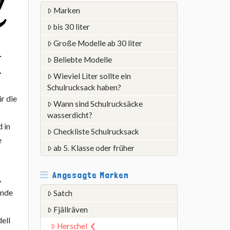
Marken
bis 30 liter
Große Modelle ab 30 liter
Beliebte Modelle
Wieviel Liter sollte ein
Schulrucksack haben?
r die
Wann sind Schulrucksäcke
wasserdicht?
 in
Checkliste Schulrucksack
e
ab 5. Klasse oder früher
Angesagte Marken
,
unde
Satch
Fjällräven
ell
Herschel