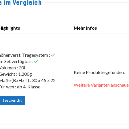
 im Vergleich
Highlights
Mehr Infos
Highlights
Mehr Infos
höhenverst. Tragesystem :
im Set verfügbar :
Volumen : 30l
Keine Produkte gefunden.
Gewicht : 1.200g
Maße (BxHxT) : 30 x 45 x 22
Weitere Varianten anschaue
Für wen : ab 4. Klasse
Testbericht