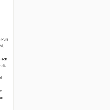
 Puls
hl,
pisch
ndt.
el
ie
en