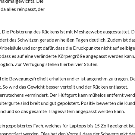
Maximalgewichts. Die
da alles reinpasst, der
 Die Polsterung des Rückens ist mit Meshgewebe ausgestattet. D
dert das Schwitzen gerade an heißen Tagen deutlich. Zudem ist da
belsäule und sorgt dafür, dass die Druckpunkte nicht auf selbige
sodass es auf eine veränderte Körpergröße angepasst werden kann
öglich. Zur Verfügung stehen hierbei vier Stufen.
d die Bewegungsfreiheit erhalten und er ist angenehm zu tragen. D
 So wird das Gewicht besser verteilt und der Rücken entlastet.
errutschens vermindert. Der Hüftgurt kann mühelos entfernt werd
ltergurte sind breit und gut gepolstert. Positiv bewerten die Kun
r sind und so das gesamte Tragesystem angepasst werden kann.
in gepolstertes Fach, welches für Laptops bis 15 Zoll geeignet ist.
ansportiert werden. Dies hat den Vorteil, dass der Schwerpunkt de