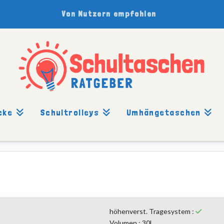
Von Nutzern empfohlen
cke
Schultrolleys
Umhängetaschen
CHT: JAMPAC
höhenverst. Tragesystem :
Volumen : 30l