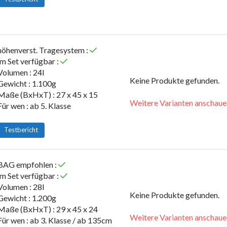
höhenverst. Tragesystem :
im Set verfügbar :
Volumen : 24l
Keine Produkte gefunden.
Gewicht : 1.100g
Maße (BxHxT) : 27 x 45 x 15
Weitere Varianten anschaue
Für wen : ab 5. Klasse
Testbericht
BAG empfohlen :
im Set verfügbar :
Volumen : 28l
Keine Produkte gefunden.
Gewicht : 1.200g
Maße (BxHxT) : 29 x 45 x 24
Weitere Varianten anschaue
Für wen : ab 3. Klasse / ab 135cm