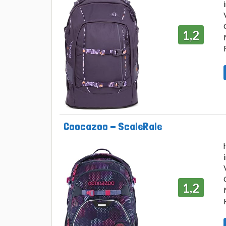
1,2
Coocazoo - ScaleRale
1,2