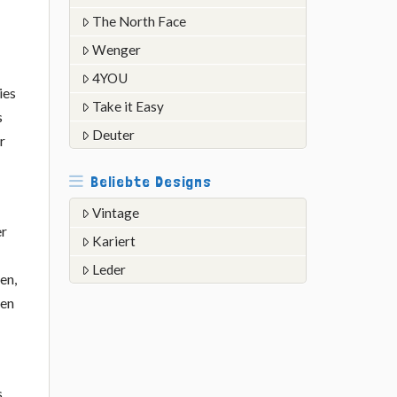
The North Face
Wenger
4YOU
ies
Take it Easy
s
Deuter
r
.
Beliebte Designs
Vintage
er
Kariert
Leder
en,
den
s