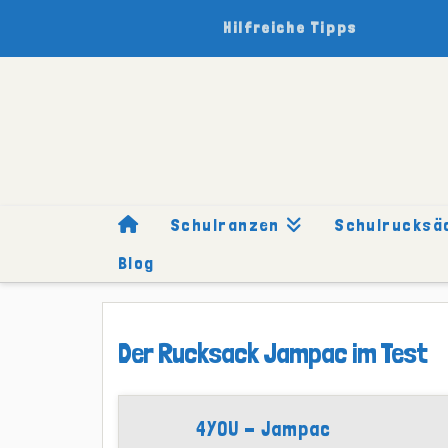
Hilfreiche Tipps
Schulranzen
Schulrucksä
Blog
HOME
SCHULRUCKSÄCKE
MARKEN
4YOU
TESTBERI
Der Rucksack Jampac im Test
4YOU - Jampac