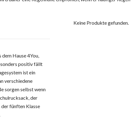
Keine Produkte gefunden.
us dem Hause 4You,
sonders positiv fällt
agesystem ist ein
an verschiedene
e sorgen selbst wenn
 Schulrucksack, der
 der fünften Klasse
.