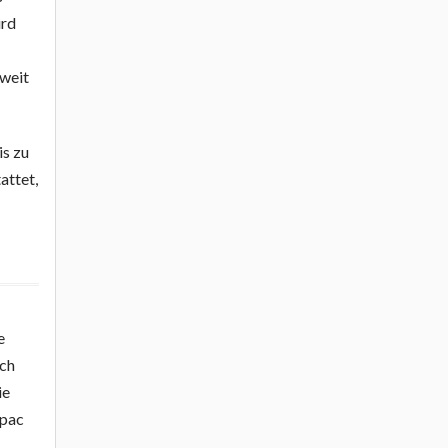
ird
 weit
is zu
attet,
e
uch
ie
mpac