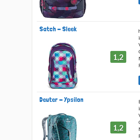
Satch - Sleek
1,2
Deuter - Ypsilon
1,2