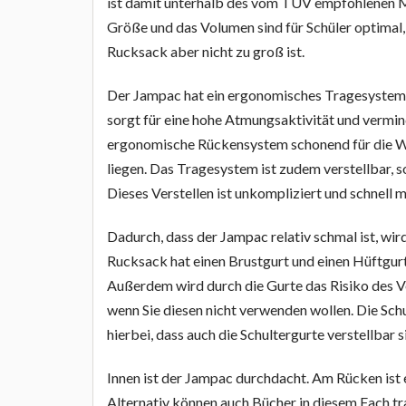
ist damit unterhalb des vom TÜV empfohlenen 
Größe und das Volumen sind für Schüler optimal, 
Rucksack aber nicht zu groß ist.
Der Jampac hat ein ergonomisches Tragesystem.
sorgt für eine hohe Atmungsaktivität und vermin
ergonomische Rückensystem schonend für die Wir
liegen. Das Tragesystem ist zudem verstellbar, 
Dieses Verstellen ist unkompliziert und schnell m
Dadurch, dass der Jampac relativ schmal ist, wir
Rucksack hat einen Brustgurt und einen Hüftgurt.
Außerdem wird durch die Gurte das Risiko des V
wenn Sie diesen nicht verwenden wollen. Die Schu
hierbei, dass auch die Schultergurte verstellba
Innen ist der Jampac durchdacht. Am Rücken ist e
Alternativ können auch Bücher in diesem Fach tr