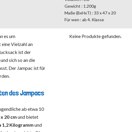
Gewicht : 1.200g
Maße (BxHxT) : 33 x 47 x 20
Für wen : ab 4. Klasse
nn es um
Keine Produkte gefunden.
 eine Vielzahl an
Rucksack ist der
und sich so an die
st. Der Jampac ist für
rden.
eiten des Jampacs
ugendliche ab etwa 10
 x 20 cm
und bietet
 1,2 Kilogramm
und