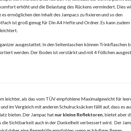
omfort erhöht und die Belastung des Rückens vermindert. Dies w
e es ermöglichen den Inhalt des Jampacs zu fixieren und so den
fach ist groß genug für Din A4 Hefte und Ordner. Es kann zudem
eichtert.
ganizer ausgestattet. In den Seitentaschen können Trinkflaschen b
rtiert werden. Der Boden ist verstärkt und mit 4 Füßchen ausgest
 leichter, als das vom TÜV empfohlene Maximalgewicht für leer
 und im Vergleich mit anderen Schulrucksäcken fällt auf, dass es a
 Platz bieten. Der Jampac hat
nur kleine Reflektoren
, bietet aber d
 die Sichtbarkeit auch in der Dunkelheit verbessert wird. Der Ja
 wird daher eine Regenhülle empfohlen, wenn er häufiger Regen