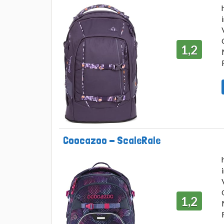
1,2
Coocazoo - ScaleRale
1,2