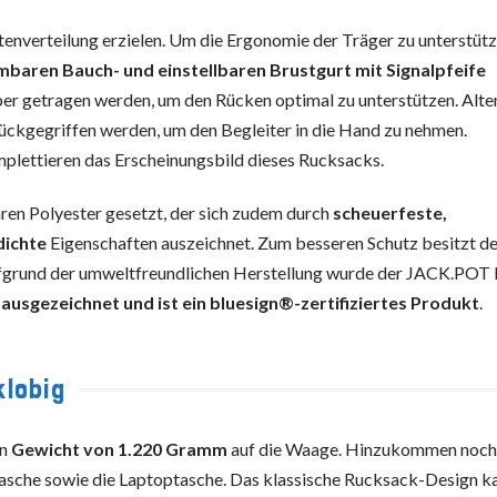
stenverteilung erzielen. Um die Ergonomie der Träger zu unterstütz
baren Bauch- und einstellbaren Brustgurt mit Signalpfeife
er getragen werden, um den Rücken optimal zu unterstützen. Alte
ückgegriffen werden, um den Begleiter in die Hand zu nehmen.
plettieren das Erscheinungsbild dieses Rucksacks.
ren Polyester gesetzt, der sich zudem durch
scheuerfeste,
dichte
Eigenschaften auszeichnet. Zum besseren Schutz besitzt d
ufgrund der umweltfreundlichen Herstellung wurde der JACK.POT
usgezeichnet und ist ein bluesign®-zertifiziertes Produkt
.
klobig
in
Gewicht von 1.220 Gramm
auf die Waage. Hinzukommen noc
asche sowie die Laptoptasche. Das klassische Rucksack-Design k