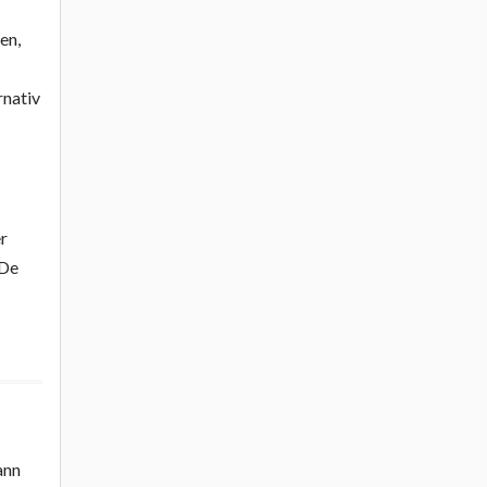
en,
rnativ
er
 De
h
ann