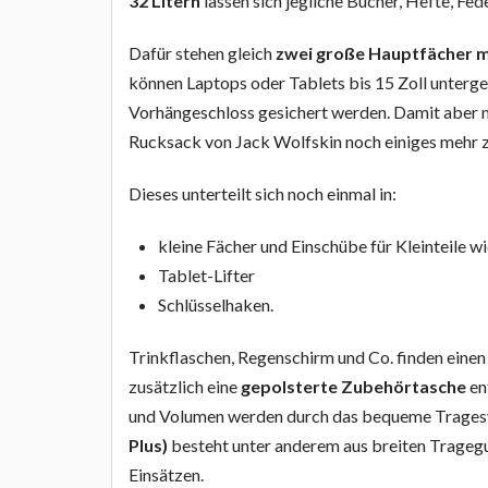
32 Litern
lassen sich jegliche Bücher, Hefte, Fed
Dafür stehen gleich
zwei große Hauptfächer 
können Laptops oder Tablets bis 15 Zoll unter
Vorhängeschloss gesichert werden. Damit aber n
Rucksack von Jack Wolfskin noch einiges mehr z
Dieses unterteilt sich noch einmal in:
kleine Fächer und Einschübe für Kleinteile wi
Tablet-Lifter
Schlüsselhaken.
Trinkflaschen, Regenschirm und Co. finden einen
zusätzlich eine
gepolsterte Zubehörtasche
en
und Volumen werden durch das bequeme Trages
Plus)
besteht unter anderem aus breiten Trage
Einsätzen.