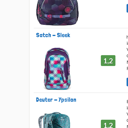
Satch - Sleek
1,2
Deuter - Ypsilon
1,2