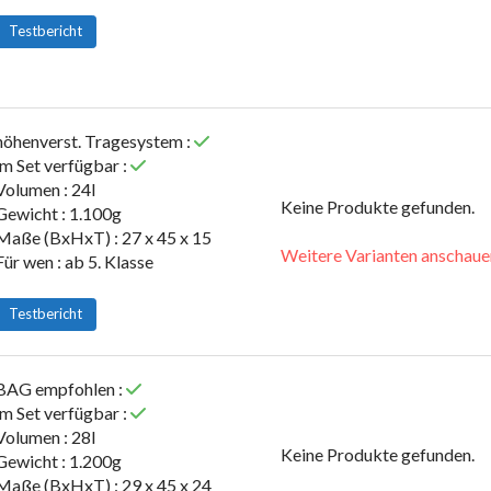
Testbericht
höhenverst. Tragesystem :
im Set verfügbar :
Volumen : 24l
Keine Produkte gefunden.
Gewicht : 1.100g
Maße (BxHxT) : 27 x 45 x 15
Weitere Varianten anschaue
Für wen : ab 5. Klasse
Testbericht
BAG empfohlen :
im Set verfügbar :
Volumen : 28l
Keine Produkte gefunden.
Gewicht : 1.200g
Maße (BxHxT) : 29 x 45 x 24