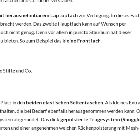
ertaschen und Co. sicher verstauen.
mit herausnehmbarem Laptopfach
zur Verfügung. In dieses Fac
gebracht werden. Das zweite Hauptfach kann auf Wunsch per
och nicht genug. Denn vor allem in puncto Stauraum hat dieser
u bieten. So zum Beispiel das
kleine Frontfach
.
e Stifte und Co.
 Platz in den
beiden elastischen Seitentaschen
. Als kleines Extra
thalten, die bei Bedarf ebenfalls herausgenommen werden kann. 
ystem abgerundet. Das dick
gepolsterte Tragesystem (Snuggl
gurten und einer angenehmen weichen Rückenpolsterung mit Mesh-