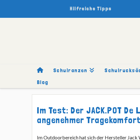
Hilfreiche Tipps
Schulranzen
Schulrucksä
Blog
HOME
SCHULRUCKSÄCKE
MARKEN
JACK WOLFSKIN
Im Test: Der JACK.POT De L
angenehmer Tragekomfor
Im Outdoorbereich hat sich der Hersteller Jack 