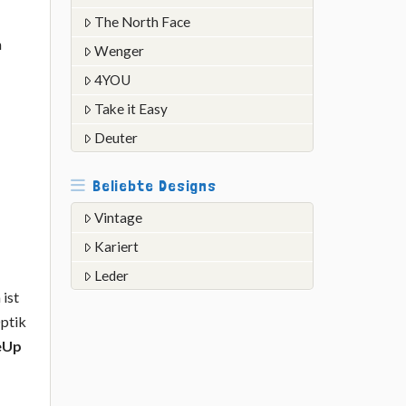
The North Face
h
Wenger
4YOU
Take it Easy
Deuter
Beliebte Designs
Vintage
Kariert
Leder
 ist
Optik
eUp