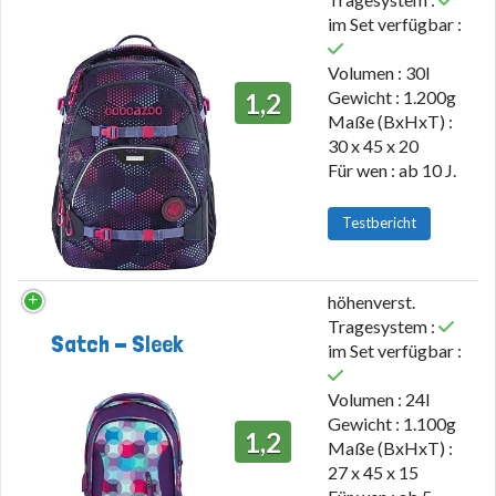
im Set verfügbar :
Volumen : 30l
Gewicht : 1.200g
1,2
Maße (BxHxT) :
30 x 45 x 20
Für wen : ab 10 J.
Testbericht
höhenverst.
Tragesystem :
Satch - Sleek
im Set verfügbar :
Volumen : 24l
Gewicht : 1.100g
1,2
Maße (BxHxT) :
27 x 45 x 15