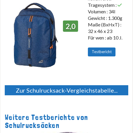
Tragesystem :
Volumen : 34l
Gewicht : 1.300g
Maße (BxHxT) :
2,0
32 x 46 x 23
Für wen : ab 10 J.
Testbericht
Zur Schulrucksack-Vergleichstabelle...
Weitere Testberichte von
Schulrucksäcken