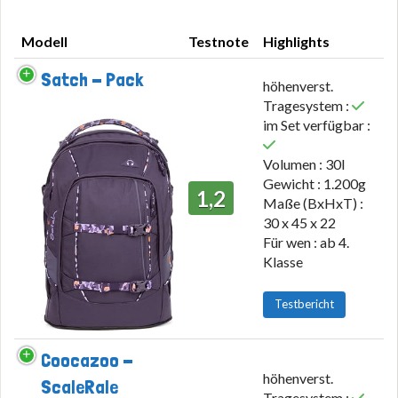
Modell
Testnote
Highlights
Modell
Testnote
Highlights
Satch - Pack
höhenverst.
Tragesystem :
im Set verfügbar :
Volumen : 30l
Gewicht : 1.200g
1,2
Maße (BxHxT) :
30 x 45 x 22
Für wen : ab 4.
Klasse
Testbericht
Coocazoo -
höhenverst.
ScaleRale
Tragesystem :