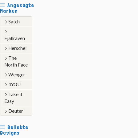
Angesagte
Marken
Satch
Fjällräven
Herschel
The
North Face
Wenger
4YOU
Take it
Easy
Deuter
Beliebte
Designs