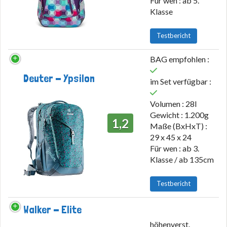
Für wen : ab 5.
Klasse
Testbericht
BAG empfohlen :
Deuter - Ypsilon
im Set verfügbar :
Volumen : 28l
Gewicht : 1.200g
1,2
Maße (BxHxT) :
29 x 45 x 24
Für wen : ab 3.
Klasse / ab 135cm
Testbericht
Walker - Elite
höhenverst.