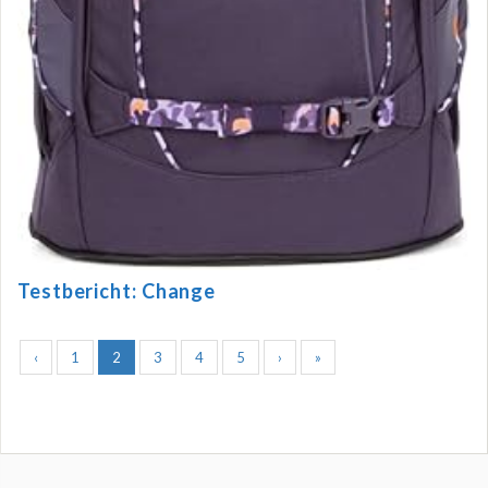
Testbericht: Change
‹
1
2
3
4
5
›
»