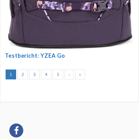
Testbericht: YZEA Go
1
2
3
4
5
›
»