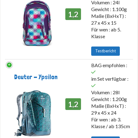
Volumen : 24l
Gewicht : 1.100g
1,2
Maße (BxHxT) :
27 x 45 x 15
Für wen : ab 5.
Klasse
Testbericht
BAG empfohlen :
Deuter - Ypsilon
im Set verfügbar :
Volumen : 28l
Gewicht : 1.200g
1,2
Maße (BxHxT) :
29 x 45 x 24
Für wen : ab 3.
Klasse / ab 135cm