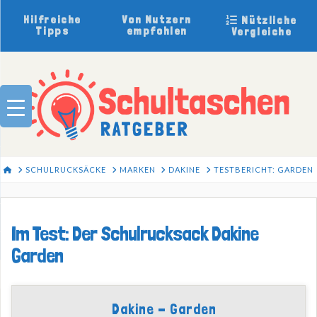
Hilfreiche
Von Nutzern
Nützliche
Tipps
empfohlen
Vergleiche
HOME
SCHULRUCKSÄCKE
MARKEN
DAKINE
TESTBERICHT: GARDEN
Im Test: Der Schulrucksack Dakine
Garden
Dakine - Garden