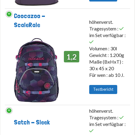
Coocazoo -
höhenverst.
ScaleRale
Tragesystem :
im Set verfügbar :
Volumen : 30l
Gewicht : 1.200g
1,2
Maße (BxHxT) :
30 x 45 x 20
Für wen : ab 10 J.
Testbericht
höhenverst.
Tragesystem :
Satch - Sleek
im Set verfügbar :