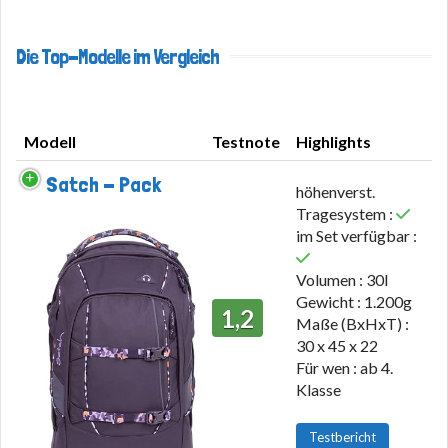
Die Top-Modelle im Vergleich
Modell
Testnote
Highlights
Modell
Testnote
Highlights
Satch - Pack
höhenverst.
Tragesystem :
im Set verfügbar :
Volumen : 30l
Gewicht : 1.200g
1,2
Maße (BxHxT) :
30 x 45 x 22
Für wen : ab 4.
Klasse
Testbericht