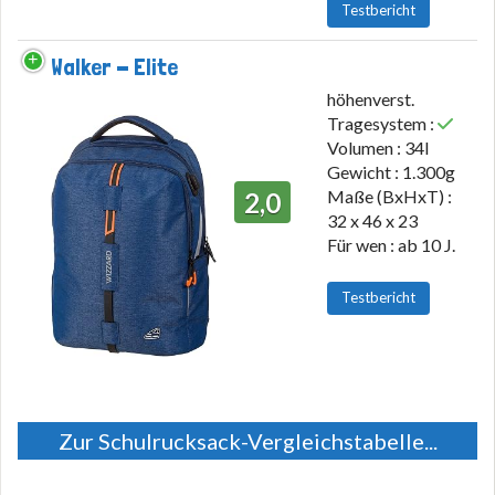
Testbericht
Walker - Elite
höhenverst.
Tragesystem :
Volumen : 34l
Gewicht : 1.300g
Maße (BxHxT) :
2,0
32 x 46 x 23
Für wen : ab 10 J.
Testbericht
Zur Schulrucksack-Vergleichstabelle...