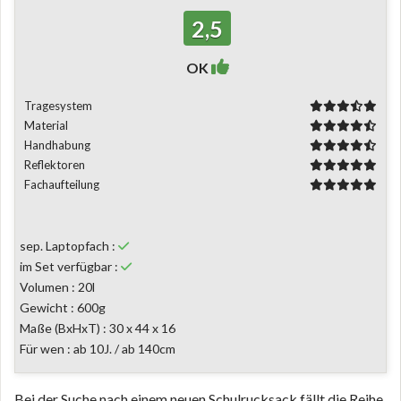
2,5
OK
Tragesystem
Material
Handhabung
Reflektoren
Fachaufteilung
sep. Laptopfach :
im Set verfügbar :
Volumen : 20l
Gewicht : 600g
Maße (BxHxT) : 30 x 44 x 16
Für wen : ab 10J. / ab 140cm
Bei der Suche nach einem neuen Schulrucksack fällt die Reihe