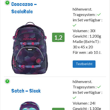
Coocazoo -
höhenverst.
ScaleRale
Tragesystem :
im Set verfügbar :
Volumen : 30l
Gewicht : 1.200g
1,2
Maße (BxHxT) :
30 x 45 x 20
Für wen : ab 10 J.
Testbericht
höhenverst.
Tragesystem :
Satch - Sleek
im Set verfügbar :
Volumen : 24l
Gewicht : 1.100g