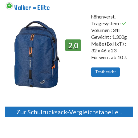
Walker - Elite
höhenverst.
Tragesystem :
Volumen : 34l
Gewicht : 1.300g
Maße (BxHxT) :
2,0
32 x 46 x 23
Für wen : ab 10 J.
Testbericht
Zur Schulrucksack-Vergleichstabelle...