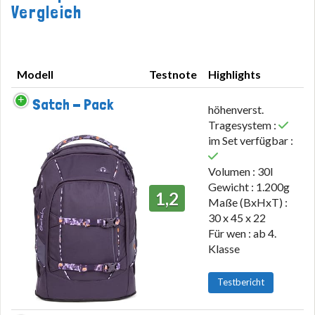
Vergleich
Modell
Testnote
Highlights
Modell
Testnote
Highlights
Satch - Pack
höhenverst.
Tragesystem :
im Set verfügbar :
Volumen : 30l
Gewicht : 1.200g
1,2
Maße (BxHxT) :
30 x 45 x 22
Für wen : ab 4.
Klasse
Testbericht