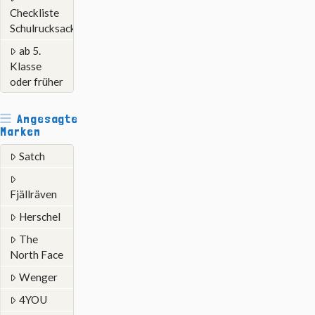
Checkliste
Schulrucksack
ab 5.
Klasse
oder früher
Angesagte
Marken
Satch
Fjällräven
Herschel
The
North Face
Wenger
4YOU