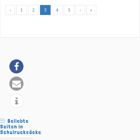
‹
1
2
3
4
5
›
»
Beliebte
Seiten in
Schulrucksäcke