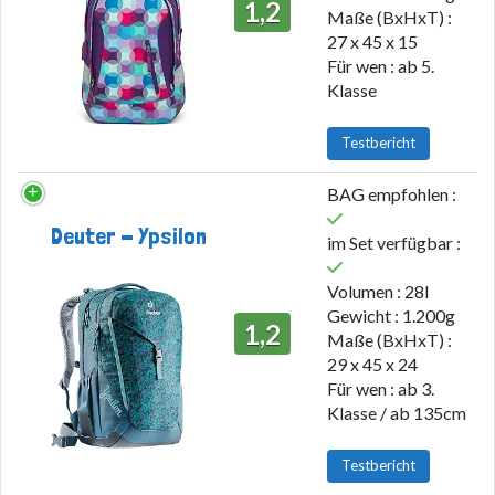
1,2
Maße (BxHxT) :
27 x 45 x 15
Für wen : ab 5.
Klasse
Testbericht
BAG empfohlen :
Deuter - Ypsilon
im Set verfügbar :
Volumen : 28l
Gewicht : 1.200g
1,2
Maße (BxHxT) :
29 x 45 x 24
Für wen : ab 3.
Klasse / ab 135cm
Testbericht