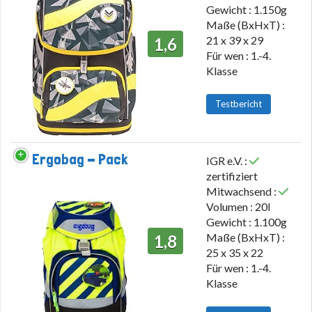
Gewicht : 1.150g
Maße (BxHxT) :
21 x 39 x 29
1,6
Für wen : 1.-4.
Klasse
Testbericht
Ergobag - Pack
IGR e.V. :
zertifiziert
Mitwachsend :
Volumen : 20l
Gewicht : 1.100g
Maße (BxHxT) :
1,8
25 x 35 x 22
Für wen : 1.-4.
Klasse