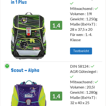
in 1 Plus
Mitwachsend :
Volumen : 19l
Gewicht : 1.250g
Maße (BxHxT) :
1,4
28 x 37,5 x 20
Für wen : 1.-4.
Klasse
Testbericht
DIN 58124 :
Scout - Alpha
AGR Gütesiegel :
Mitwachsend :
Volumen : 20,5l
Gewicht : 1.280g
1,4
Maße (BxHxT) :
32 x 40 x 25