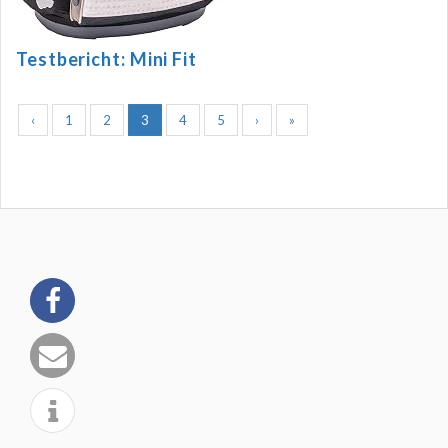
Testbericht: Mini Fit
‹
1
2
3
4
5
›
»