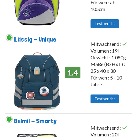
Für wen : ab
105cm
Testbericht
Lässig - Unique
Mitwachsend :
Volumen : 19l
Gewicht : 1.080g
Maße (BxHxT) :
25 x 40 x 30
1,4
Für wen : 5 - 10
Jahre
Testbericht
Belmil - Smarty
Mitwachsend :
Volumen : 20l