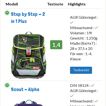
Modell
Testnote
Highlights
Modell
Testnote
Highlights
Step by Step - 2
AGR Gütesiegel :
in 1 Plus
Mitwachsend :
Volumen : 19l
Gewicht : 1.250g
Maße (BxHxT) :
1,4
28 x 37,5 x 20
Für wen : 1.-4.
Klasse
Testbericht
DIN 58124 :
Scout - Alpha
AGR Gütesiegel :
Mitwachsend :