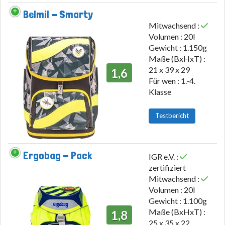
Belmil - Smarty
Mitwachsend :
Volumen : 20l
Gewicht : 1.150g
Maße (BxHxT) :
21 x 39 x 29
1,6
Für wen : 1.-4.
Klasse
Testbericht
Ergobag - Pack
IGR e.V. :
zertifiziert
Mitwachsend :
Volumen : 20l
Gewicht : 1.100g
Maße (BxHxT) :
1,8
25 x 35 x 22