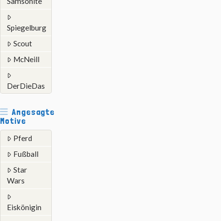
Samsonite
Spiegelburg
Scout
McNeill
DerDieDas
Angesagte
Motive
Pferd
Fußball
Star
Wars
Eiskönigin