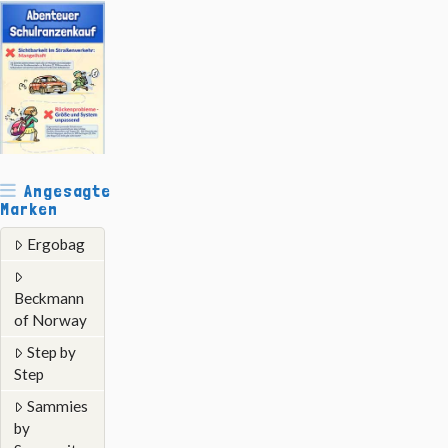
Angesagte
Marken
Ergobag
Beckmann
of Norway
Step by
Step
Sammies
by