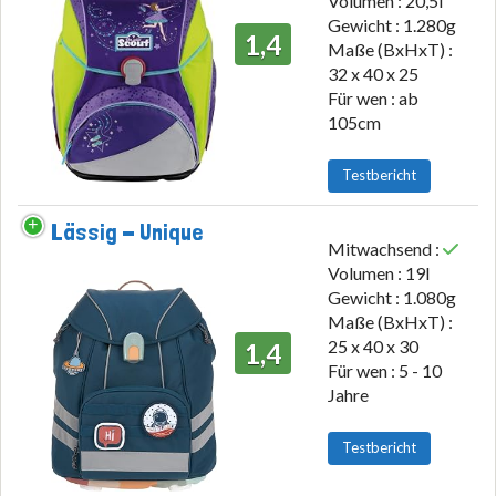
Volumen : 20,5l
Gewicht : 1.280g
1,4
Maße (BxHxT) :
32 x 40 x 25
Für wen : ab
105cm
Testbericht
Lässig - Unique
Mitwachsend :
Volumen : 19l
Gewicht : 1.080g
Maße (BxHxT) :
25 x 40 x 30
1,4
Für wen : 5 - 10
Jahre
Testbericht