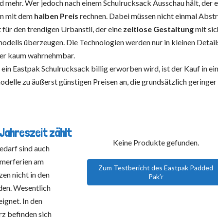
nd mehr. Wer jedoch nach einem Schulrucksack Ausschau hält, der 
nn mit dem
halben Preis
rechnen. Dabei müssen nicht einmal Abstr
für den trendigen Urbanstil, der eine
zeitlose Gestaltung
mit sic
modells überzeugen. Die Technologien werden nur in kleinen Detail
 aber kaum wahrnehmbar.
t ein Eastpak Schulrucksack billig erworben wird, ist der Kauf in e
delle zu äußerst günstigen Preisen an, die grundsätzlich geringer 
 Jahreszeit zählt
Keine Produkte gefunden.
edarf sind auch
mmerferien am
Zum Testbericht des Eastpak Padded
zen nicht in den
Pak’r
en. Wesentlich
ignet. In den
 befinden sich