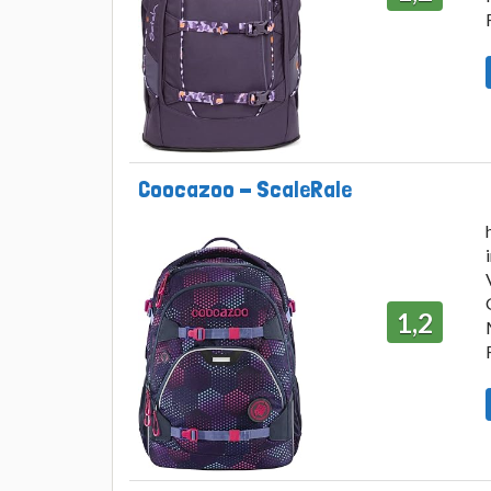
Coocazoo - ScaleRale
1,2