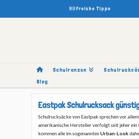
Hilfreiche Tipps
Schulranzen
Schulrucksä
Blog
HOME
SCHULRUCKSÄCKE
MARKEN
EASTPAK
GÜNST
Eastpak Schulrucksack günstig
Schulrucksäcke von Eastpak sprechen vor alle
amerikanische Hersteller verfolgt seit jeher ein
kommen alle im sogenannten
Urban-Look
dahe