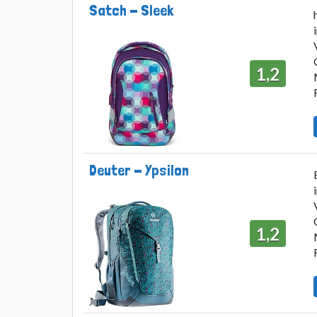
Satch - Sleek
1,2
Deuter - Ypsilon
1,2