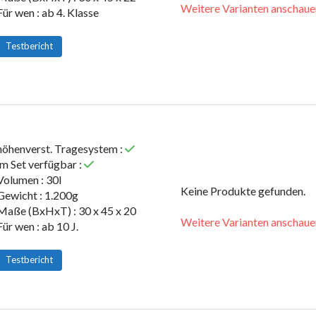
Weitere Varianten anschaue
Für wen : ab 4. Klasse
Testbericht
höhenverst. Tragesystem :
im Set verfügbar :
Volumen : 30l
Keine Produkte gefunden.
Gewicht : 1.200g
Maße (BxHxT) : 30 x 45 x 20
Weitere Varianten anschaue
Für wen : ab 10 J.
Testbericht