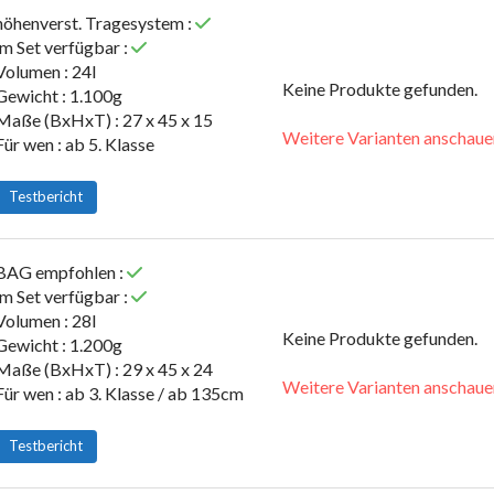
höhenverst. Tragesystem :
im Set verfügbar :
Volumen : 24l
Keine Produkte gefunden.
Gewicht : 1.100g
Maße (BxHxT) : 27 x 45 x 15
Weitere Varianten anschaue
Für wen : ab 5. Klasse
Testbericht
BAG empfohlen :
im Set verfügbar :
Volumen : 28l
Keine Produkte gefunden.
Gewicht : 1.200g
Maße (BxHxT) : 29 x 45 x 24
Weitere Varianten anschaue
Für wen : ab 3. Klasse / ab 135cm
Testbericht