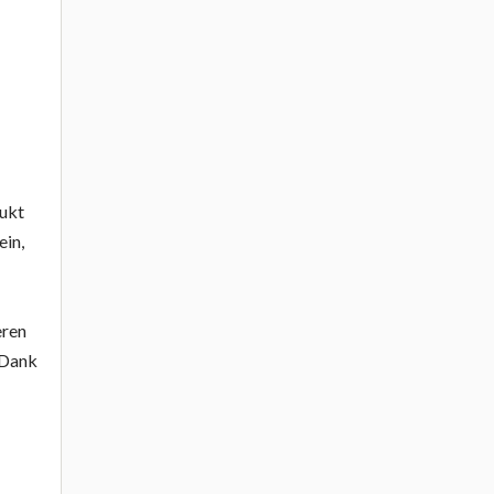
dukt
ein,
eren
 Dank