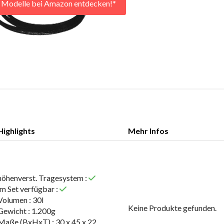
r Modelle bei Amazon entdecken!*
Highlights
Mehr Infos
Highlights
Mehr Infos
höhenverst. Tragesystem :
im Set verfügbar :
Volumen : 30l
Keine Produkte gefunden.
Gewicht : 1.200g
Maße (BxHxT) : 30 x 45 x 22