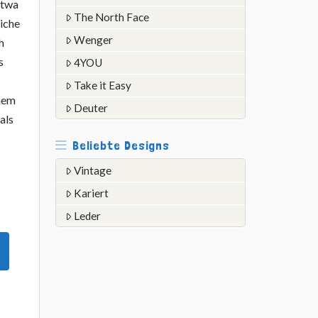
etwa
The North Face
iche
Wenger
h
s
4YOU
Take it Easy
inem
Deuter
als
Beliebte Designs
Vintage
Kariert
Leder