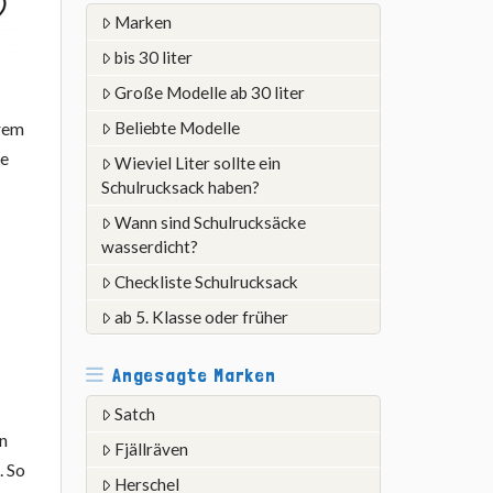
Marken
bis 30 liter
Große Modelle ab 30 liter
rem
Beliebte Modelle
le
Wieviel Liter sollte ein
Schulrucksack haben?
Wann sind Schulrucksäcke
wasserdicht?
Checkliste Schulrucksack
ab 5. Klasse oder früher
Angesagte Marken
Satch
in
Fjällräven
. So
Herschel