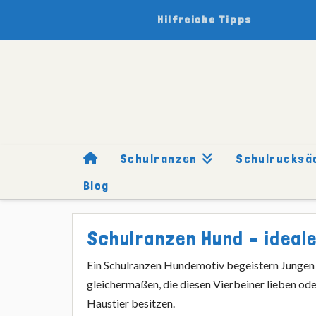
Hilfreiche Tipps
Schulranzen
Schulrucksä
Blog
HOME
SCHULRANZEN
MOTIVE
HUND
Schulranzen Hund – ideale
Ein Schulranzen Hundemotiv begeistern Junge
gleichermaßen, die diesen Vierbeiner lieben oder
Haustier besitzen.