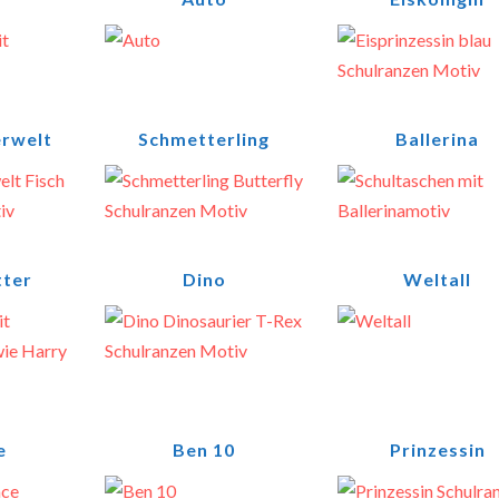
rwelt
Schmetterling
Ballerina
tter
Dino
Weltall
e
Ben 10
Prinzessin