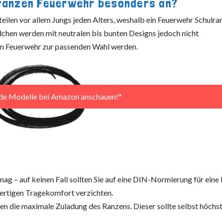
lranzen Feuerwehr besonders an?
eilen vor allem Jungs jeden Alters, weshalb ein Feuerwehr Schulra
chen werden mit neutralen bis bunten Designs jedoch nicht
zen Feuerwehr zur passenden Wahl werden.
nde Modelle bei Amazon anschauen!*
ag – auf keinen Fall sollten Sie auf eine DIN-Normierung für eine 
ertigen Tragekomfort verzichten.
en die maximale Zuladung des Ranzens. Dieser sollte selbst höchs