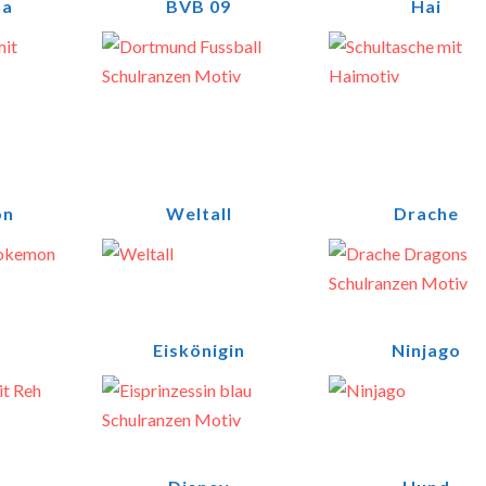
na
BVB 09
Hai
on
Weltall
Drache
Eiskönigin
Ninjago