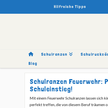
Hilfreiche Tipps
Schulranzen
Schulrucksä
Blog
HOME
SCHULRANZEN
MOTIVE
FEUERWEHR
Schulranzen Feuerwehr: P
Schuleinstieg!
Mit einem Feuerwehr Schulranzen lassen sich ki
perfekt treffen, die von diesem Beruf träumen o