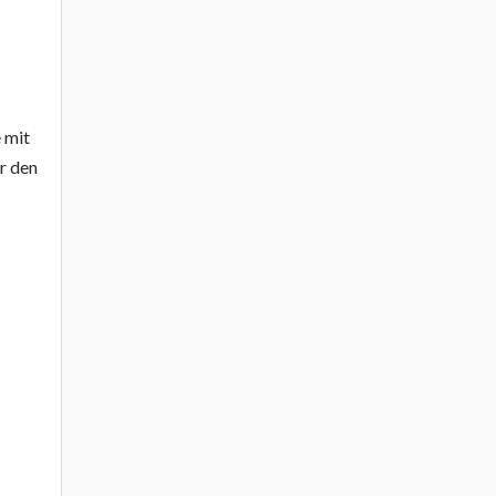
e mit
r den