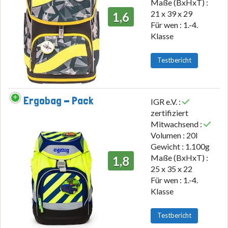
Maße (BxHxT) :
21 x 39 x 29
1,6
Für wen : 1.-4.
Klasse
Testbericht
Ergobag - Pack
IGR e.V. :
zertifiziert
Mitwachsend :
Volumen : 20l
Gewicht : 1.100g
Maße (BxHxT) :
1,8
25 x 35 x 22
Für wen : 1.-4.
Klasse
Testbericht