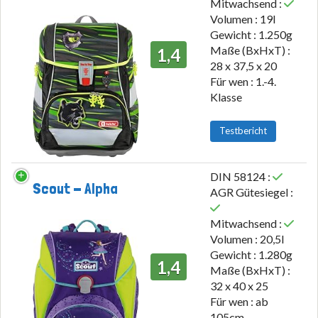
Mitwachsend :
Volumen : 19l
Gewicht : 1.250g
Maße (BxHxT) :
1,4
28 x 37,5 x 20
Für wen : 1.-4.
Klasse
Testbericht
DIN 58124 :
Scout - Alpha
AGR Gütesiegel :
Mitwachsend :
Volumen : 20,5l
Gewicht : 1.280g
1,4
Maße (BxHxT) :
32 x 40 x 25
Für wen : ab
105cm