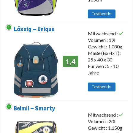
Testbericht
Lässig - Unique
Mitwachsend :
Volumen : 19l
Gewicht : 1.080g
Maße (BxHxT) :
25 x 40 x 30
1,4
Für wen : 5 - 10
Jahre
Testbericht
Belmil - Smarty
Mitwachsend :
Volumen : 20l
Gewicht : 1.150g