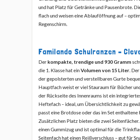
und hat Platz für Getränke und Pausenbrote. Di
flach und weisen eine Ablauföffnung auf – opti
Regenschirm.
Familando Schulranzen – Cleve
Der
kompakte, trendige und 930 Gramm
sch
die 1. Klasse hat ein
Volumen von 15 Liter
. Der
der gepolsterten und verstellbaren Gurte bequ
Hauptfach weist er viel Stauraum für Bücher und
der Rückseite des Innenraums ist ein integriert
Heftefach – ideal, um Übersichtlichkeit zu gewä
passt eine Brotdose oder das im Set enthalten
Zusätzlichen Platz bieten die zwei Seitenfächer.
einen Gummizug und ist optimal für die Trinkfl
Seitenfach hat einen Reißverschluss – gut für S