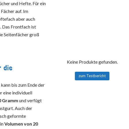
Bücher und Hefte. Für ein
 Fächer auf. Im
eftefach aber auch
 Das Frontfach ist
ie Seitenfächer groß
Keine Produkte gefunden.
 die
zum Testbericht
d kann bis zum Ende der
 eine individuell
00 Gramm
und verfügt
stgurt. Auch der
isch geformte
ein
Volumen von 20