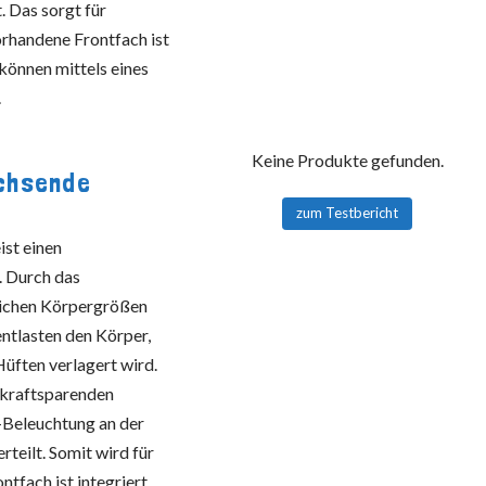
. Das sorgt für
orhandene Frontfach ist
können mittels eines
.
Keine Produkte gefunden.
chsende
zum Testbericht
ist einen
. Durch das
lichen Körpergrößen
entlasten den Körper,
Hüften verlagert wird.
 kraftsparenden
-Beleuchtung an der
rteilt. Somit wird für
tfach ist integriert