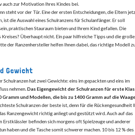
v auch zur Motivation Ihres Kindes bei.
n steht vor der Tür. Eine der ersten Entscheidungen, die Eltern jet
, ist die Auswahl eines Schulranzens für Schulanfänger. Er soll
ein, praktischen Stauraum bieten und Ihrem Kind gefallen. Die
 Kreises? Überhaupt nicht. Ein paar hilfreiche Tipps und die große
te der Ranzenhersteller helfen Ihnen dabei, das richtige Modell z
nd Gewicht
er Schulranzen hat zwei Gewichte: eins im gepackten und eins im
fluss nehmen.
Das Eigengewicht der Schulranzen für erste Kla
0 Gramm und Modellen, die bis zu 1400 Gramm auf die Waag
ichteste Schulranzen der beste ist, denn für die Rückengesundheit 
as Ranzengewicht richtig anliegt und gestützt wird. Auch auf das
 Erstklässler befinden sich morgens oft Spielzeuge und anderer
 tun haben und die Tasche somit schwerer machen. 10 bis 12 % des