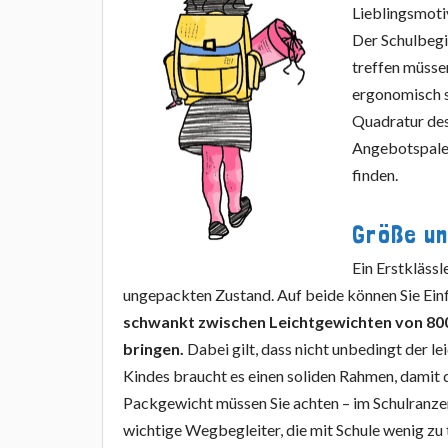
Lieblingsmoti
Der Schulbegin
treffen müssen
ergonomisch s
Quadratur des
Angebotspalet
finden.
Größe u
Ein Erstklässl
ungepackten Zustand. Auf beide können Sie Ein
schwankt zwischen Leichtgewichten von 80
bringen.
Dabei gilt, dass nicht unbedingt der le
Kindes braucht es einen soliden Rahmen, damit d
Packgewicht müssen Sie achten – im Schulranzen
wichtige Wegbegleiter, die mit Schule wenig zu