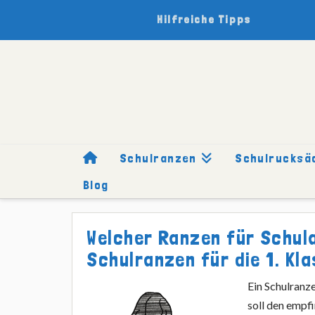
Hilfreiche Tipps
Schulranzen
Schulrucksä
Blog
HOME
SCHULRANZEN
FÜR WEN
SCHULRANZEN FÜR 1.
Welcher Ranzen für Schul
Schulranzen für die 1. K
Ein Schulranze
soll den empf