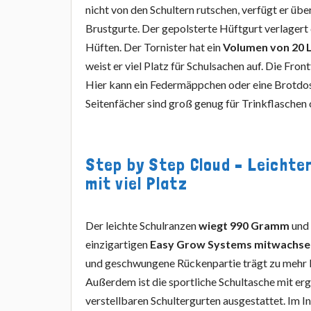
nicht von den Schultern rutschen, verfügt er übe
Brustgurte. Der gepolsterte Hüftgurt verlagert
Hüften. Der Tornister hat ein
Volumen von 20 L
weist er viel Platz für Schulsachen auf. Die Fron
Hier kann ein Federmäppchen oder eine Brotdos
Seitenfächer sind groß genug für Trinkflaschen
Step by Step Cloud – Leichte
mit viel Platz
Der leichte Schulranzen
wiegt 990 Gramm
und 
einzigartigen
Easy Grow Systems mitwachs
und geschwungene Rückenpartie trägt zu mehr 
Außerdem ist die sportliche Schultasche mit e
verstellbaren Schultergurten ausgestattet. Im I