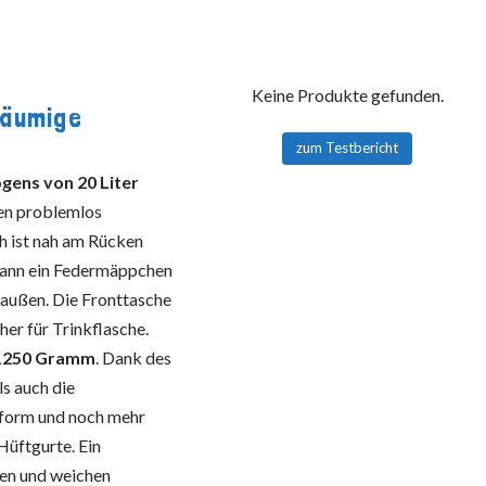
Keine Produkte gefunden.
räumige
zum Testbericht
ens von 20 Liter
en problemlos
h ist nah am Rücken
s kann ein Federmäppchen
 außen. Die Fronttasche
her für Trinkflasche.
n 1250 Gramm
. Dank des
s auch die
ssform und noch mehr
Hüftgurte. Ein
en und weichen