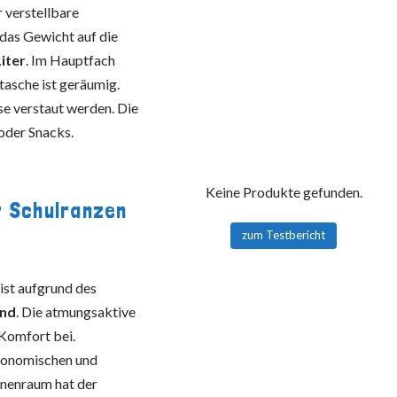
r verstellbare
 das Gewicht auf die
iter
. Im Hauptfach
ttasche ist geräumig.
e verstaut werden. Die
 oder Snacks.
Keine Produkte gefunden.
r Schulranzen
zum Testbericht
ist aufgrund des
end
. Die atmungsaktive
Komfort bei.
rgonomischen und
nnenraum hat der