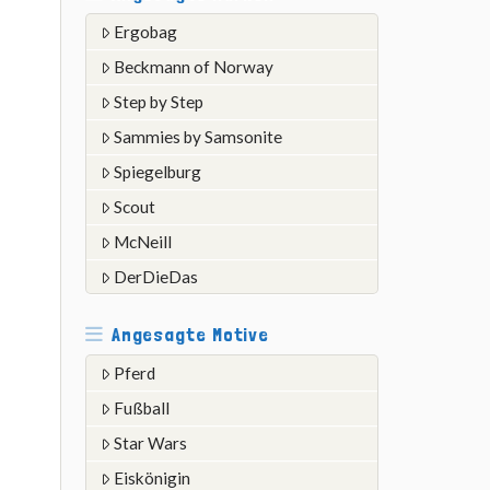
Ergobag
Beckmann of Norway
Step by Step
Sammies by Samsonite
Spiegelburg
Scout
McNeill
DerDieDas
Angesagte Motive
Pferd
Fußball
Star Wars
Eiskönigin