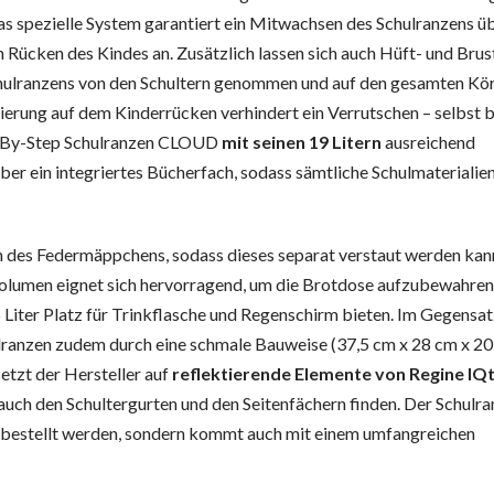
Das spezielle System garantiert ein Mitwachsen des Schulranzens ü
n Rücken des Kindes an. Zusätzlich lassen sich auch Hüft- und Brus
 Schulranzens von den Schultern genommen und auf den gesamten Kö
ixierung auf dem Kinderrücken verhindert ein Verrutschen – selbst 
tep-By-Step Schulranzen CLOUD
mit seinen 19 Litern
ausreichend
ber ein integriertes Bücherfach, sodass sämtliche Schulmaterialie
en des Federmäppchens, sodass dieses separat verstaut werden kan
olumen eignet sich hervorragend, um die Brotdose aufzubewahren
5 Liter Platz für Trinkflasche und Regenschirm bieten. Im Gegensa
anzen zudem durch eine schmale Bauweise (37,5 cm x 28 cm x 20
setzt der Hersteller auf
reflektierende Elemente von Regine IQ
 auch den Schultergurten und den Seitenfächern finden. Der Schulr
 bestellt werden, sondern kommt auch mit einem umfangreichen