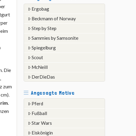
ber
Ergobag
tgurt
Beckmann of Norway
rper
Step by Step
beim
Sammies by Samsonite
n
Spiegelburg
Scout
McNeill
n. Die
DerDieDas
,
tz zum
Angesagte Motive
 cm).
trim
.
Pferd
anzen
Fußball
Star Wars
Eiskönigin