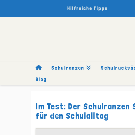
Hilfreiche Tipps
Schulranzen
Schulrucksä
Blog
HOME
SCHULRANZEN
MARKEN
STEP BY STEP
TESTB
Im Test: Der Schulranzen 
für den Schulalltag