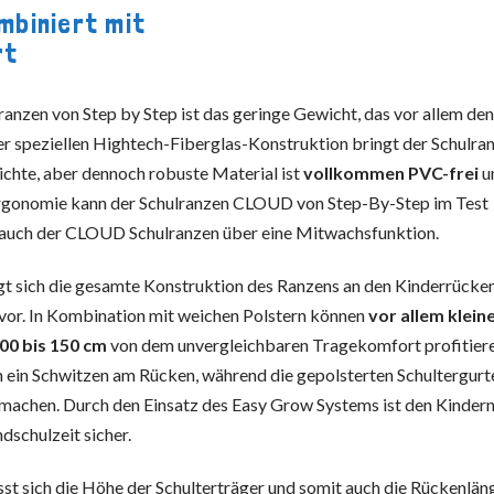
ombiniert mit
rt
nzen von Step by Step ist das geringe Gewicht, das vor allem de
r speziellen Hightech-Fiberglas-Konstruktion bringt der Schulra
chte, aber dennoch robuste Material ist
vollkommen PVC-frei
u
rgonomie kann der Schulranzen CLOUD von Step-By-Step im Test
 auch der CLOUD Schulranzen über eine Mitwachsfunktion.
t sich die gesamte Konstruktion des Ranzens an den Kinderrücke
vor. In Kombination mit weichen Polstern können
vor allem klein
00 bis 150 cm
von dem unvergleichbaren Tragekomfort profitiere
ein Schwitzen am Rücken, während die gepolsterten Schultergurt
 machen. Durch den Einsatz des Easy Grow Systems ist den Kindern
dschulzeit sicher.
sst sich die Höhe der Schulterträger und somit auch die Rückenlän