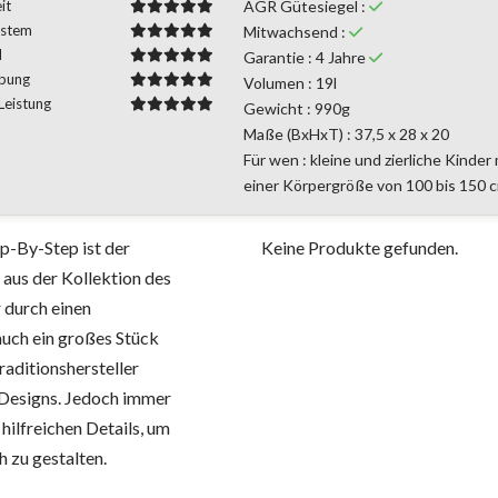
it
AGR Gütesiegel :
ystem
Mitwachsend :
l
Garantie : 4 Jahre
bung
Volumen : 19l
 Leistung
Gewicht : 990g
Maße (BxHxT) : 37,5 x 28 x 20
Für wen : kleine und zierliche Kinder 
einer Körpergröße von 100 bis 150 
-By-Step ist der
Keine Produkte gefunden.
aus der Kollektion des
 durch einen
uch ein großes Stück
Traditionshersteller
 Designs. Jedoch immer
hilfreichen Details, um
 zu gestalten.