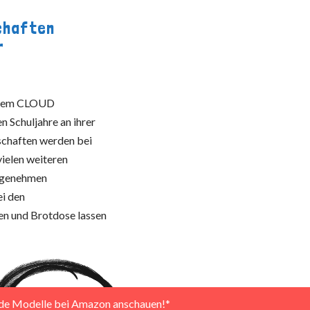
chaften
r
it dem CLOUD
n Schuljahre an ihrer
schaften werden bei
ielen weiteren
angenehmen
ei den
n und Brotdose lassen
nde Modelle bei Amazon anschauen!*