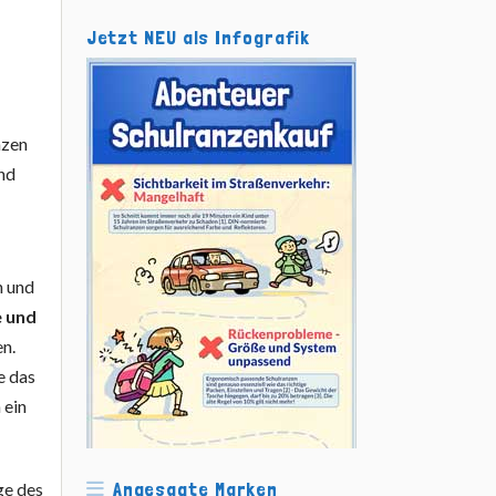
Jetzt NEU als Infografik
n
nzen
nd
n und
e und
n.
e das
 ein
Angesagte Marken
ge des