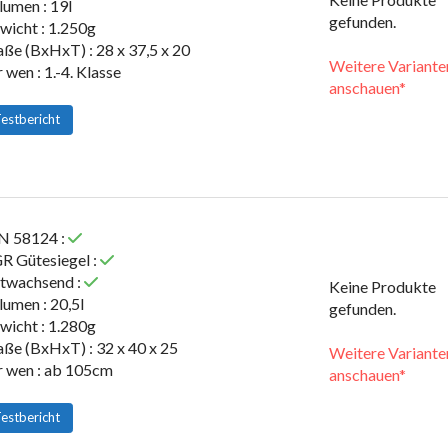
lumen : 19l
gefunden.
wicht : 1.250g
ße (BxHxT) : 28 x 37,5 x 20
Weitere Variante
 wen : 1.-4. Klasse
anschauen*
estbericht
N 58124 :
R Gütesiegel :
twachsend :
Keine Produkte
lumen : 20,5l
gefunden.
wicht : 1.280g
ße (BxHxT) : 32 x 40 x 25
Weitere Variante
r wen : ab 105cm
anschauen*
estbericht