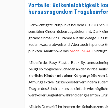
Vorteile: Wolkenleichtigkeit k
herausragendem Tragekomfo
Der wichtigste Pluspunkt bei dem CLOUD Schulra
sensiblen Kinderrücken zugutekommt. Dank eine
gerade einmal 990 Gramm auf die Waage. Das lei
zudem wasserabweisend. Aber auch in puncto E
punkten. Ähnlich wie das
Modell SPACE
verfügt
Mithilfe des Easy-Elastic-Back-Systems schmieg
beugt so möglichen Schäden an der Wirbelsäule 
zierliche Kinder mit einer Körpergröße von 1
Atmungsaktive Rückenpolster verhindern zudem 
Tragen des Schulranzens so einfach wie möglich
wertvoller Begleiter während der gesamten Grun
Mittels Drehgriff im Inneren des Schulranzens lä