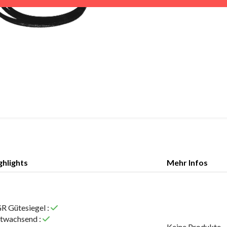
ghlights
Mehr Infos
ghlights
Mehr Infos
R Gütesiegel :
twachsend :
Keine Produkte