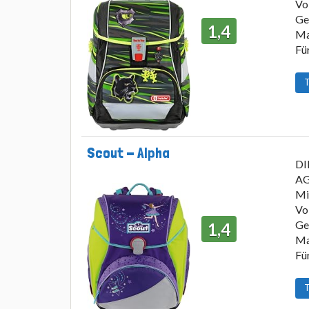
Vo
Ge
1,4
Ma
Für
T
Scout - Alpha
DI
AG
Mi
Vo
Ge
1,4
Ma
Fü
T