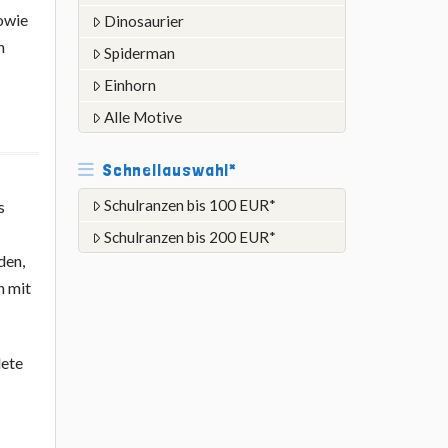
owie
Dinosaurier
n
Spiderman
Einhorn
Alle Motive
Schnellauswahl*
Schulranzen bis 100 EUR*
s
Schulranzen bis 200 EUR*
den,
n mit
dete