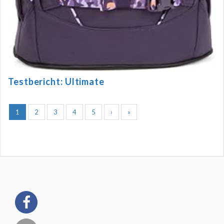
Testbericht: Ultimate
1
2
3
4
5
›
»