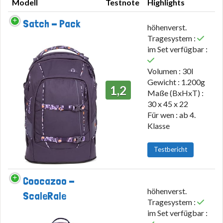
Modell
Testnote
Highlights
Modell
Testnote
Highlights
Satch - Pack
höhenverst.
Tragesystem :
im Set verfügbar :
Volumen : 30l
Gewicht : 1.200g
1,2
Maße (BxHxT) :
30 x 45 x 22
Für wen : ab 4.
Klasse
Testbericht
Coocazoo -
höhenverst.
ScaleRale
Tragesystem :
im Set verfügbar :