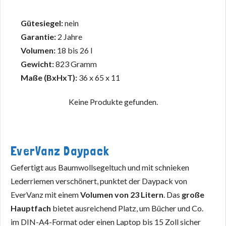
Gütesiegel:
nein
Garantie:
2 Jahre
Volumen:
18 bis 26 l
Gewicht:
823 Gramm
Maße (BxHxT):
36 x 65 x 11
Keine Produkte gefunden.
EverVanz Daypack
Gefertigt aus Baumwollsegeltuch und mit schnieken
Lederriemen verschönert, punktet der Daypack von
EverVanz mit einem
Volumen von 23 Litern
. Das
große
Hauptfach
bietet ausreichend Platz, um Bücher und Co.
im DIN-A4-Format oder einen Laptop bis 15 Zoll sicher