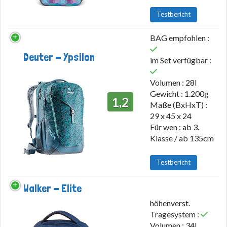
Testbericht
BAG empfohlen :
Deuter - Ypsilon
im Set verfügbar :
Volumen : 28l
Gewicht : 1.200g
1,2
Maße (BxHxT) :
29 x 45 x 24
Für wen : ab 3.
Klasse / ab 135cm
Testbericht
Walker - Elite
höhenverst.
Tragesystem :
Volumen : 34l