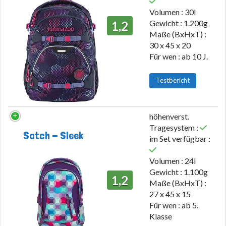
Volumen : 30l
Gewicht : 1.200g
1,2
Maße (BxHxT) :
30 x 45 x 20
Für wen : ab 10 J.
Testbericht
höhenverst.
Tragesystem :
Satch - Sleek
im Set verfügbar :
Volumen : 24l
Gewicht : 1.100g
1,2
Maße (BxHxT) :
27 x 45 x 15
Für wen : ab 5.
Klasse