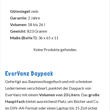
Gütesiegel:
nein
Garantie:
2 Jahre
Volumen:
18 bis 26 l
Gewicht:
823 Gramm
Maße (BxHxT):
36 x 65 x 11
Keine Produkte gefunden.
EverVanz Daypack
Gefertigt aus Baumwollsegeltuch und mit schnieken
Lederriemen verschönert, punktet der Daypack von
EverVanz mit einem
Volumen von 23 Litern
. Das
große
Hauptfach
bietet ausreichend Platz, um Bücher und Co.
im DIN-A4-Format oder einen Laptop bis 15 Zoll sicher