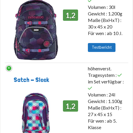
Volumen : 30l
Gewicht : 1.200g
1,2
Maße (BxHxT) :
30 x 45 x 20
Für wen : ab 10 J.
Testbericht
höhenverst.
Tragesystem :
Satch - Sleek
im Set verfügbar :
Volumen : 24l
Gewicht : 1.100g
1,2
Maße (BxHxT) :
27 x 45 x 15
Für wen : ab 5.
Klasse