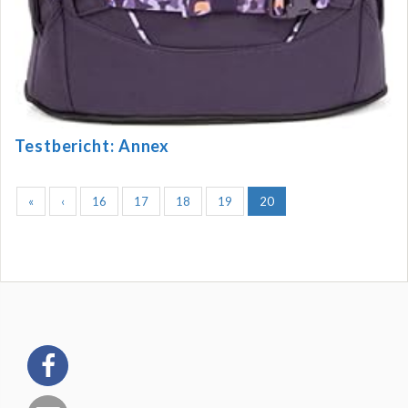
Testbericht: Annex
«
‹
16
17
18
19
20