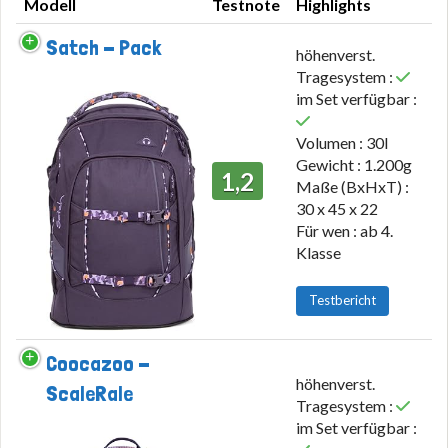
Modell
Testnote
Highlights
Modell
Testnote
Highlights
Satch - Pack
höhenverst.
Tragesystem :
im Set verfügbar :
Volumen : 30l
Gewicht : 1.200g
1,2
Maße (BxHxT) :
30 x 45 x 22
Für wen : ab 4.
Klasse
Testbericht
Coocazoo -
höhenverst.
ScaleRale
Tragesystem :
im Set verfügbar :