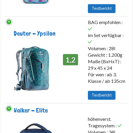
Testbericht
BAG empfohlen :
Deuter - Ypsilon
im Set verfügbar :
Volumen : 28l
Gewicht : 1.200g
1,2
Maße (BxHxT) :
29 x 45 x 24
Für wen : ab 3.
Klasse / ab 135cm
Testbericht
Walker - Elite
höhenverst.
Tragesystem :
Volumen : 34l