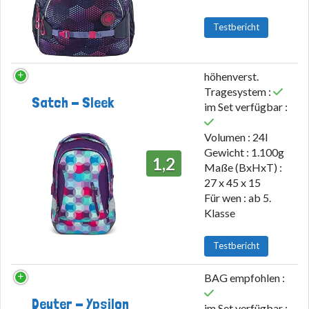
Testbericht
höhenverst.
Tragesystem :
Satch - Sleek
im Set verfügbar :
Volumen : 24l
Gewicht : 1.100g
1,2
Maße (BxHxT) :
27 x 45 x 15
Für wen : ab 5.
Klasse
Testbericht
BAG empfohlen :
Deuter - Ypsilon
im Set verfügbar :