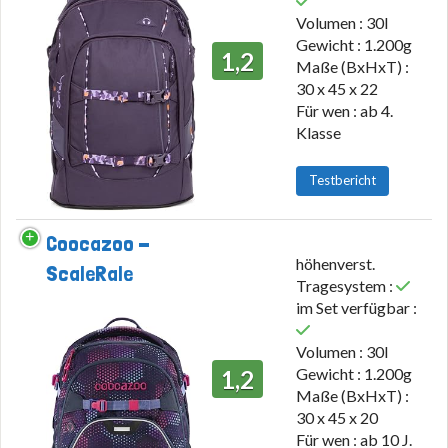
Volumen : 30l
Gewicht : 1.200g
1,2
Maße (BxHxT) :
30 x 45 x 22
Für wen : ab 4.
Klasse
Testbericht
Coocazoo -
höhenverst.
ScaleRale
Tragesystem :
im Set verfügbar :
Volumen : 30l
Gewicht : 1.200g
1,2
Maße (BxHxT) :
30 x 45 x 20
Für wen : ab 10 J.