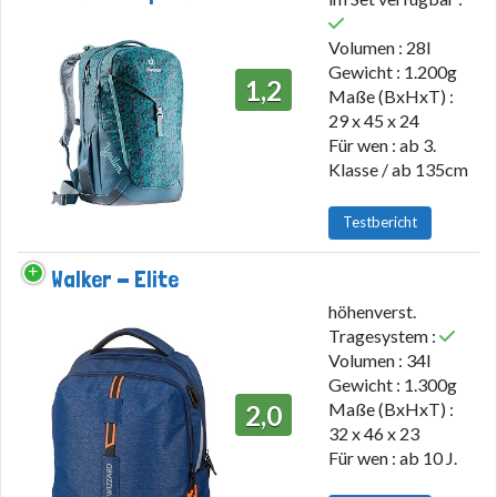
Volumen : 28l
Gewicht : 1.200g
1,2
Maße (BxHxT) :
29 x 45 x 24
Für wen : ab 3.
Klasse / ab 135cm
Testbericht
Walker - Elite
höhenverst.
Tragesystem :
Volumen : 34l
Gewicht : 1.300g
Maße (BxHxT) :
2,0
32 x 46 x 23
Für wen : ab 10 J.