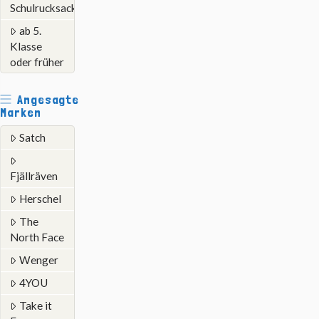
Schulrucksack
ab 5.
Klasse
oder früher
Angesagte
Marken
Satch
Fjällräven
Herschel
The
North Face
Wenger
4YOU
Take it