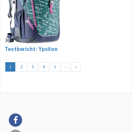
Testbericht: Ypsilon
1
2
3
4
5
›
»