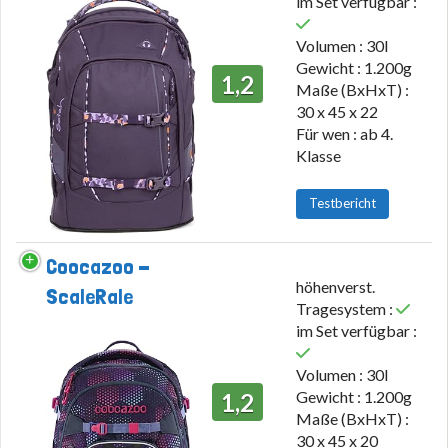
im Set verfügbar :
Volumen : 30l
Gewicht : 1.200g
1,2
Maße (BxHxT) :
30 x 45 x 22
Für wen : ab 4.
Klasse
Testbericht
Coocazoo -
höhenverst.
ScaleRale
Tragesystem :
im Set verfügbar :
Volumen : 30l
Gewicht : 1.200g
1,2
Maße (BxHxT) :
30 x 45 x 20