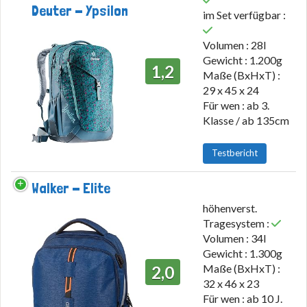
Deuter - Ypsilon
im Set verfügbar :
Volumen : 28l
Gewicht : 1.200g
1,2
Maße (BxHxT) :
29 x 45 x 24
Für wen : ab 3.
Klasse / ab 135cm
Testbericht
Walker - Elite
höhenverst.
Tragesystem :
Volumen : 34l
Gewicht : 1.300g
Maße (BxHxT) :
2,0
32 x 46 x 23
Für wen : ab 10 J.