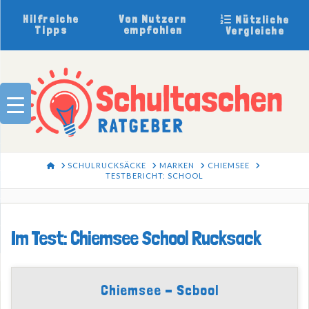
Hilfreiche
Von Nutzern
Nützliche
Tipps
empfohlen
Vergleiche
HOME
SCHULRUCKSÄCKE
MARKEN
CHIEMSEE
TESTBERICHT: SCHOOL
Im Test: Chiemsee School Rucksack
Chiemsee - Scbool