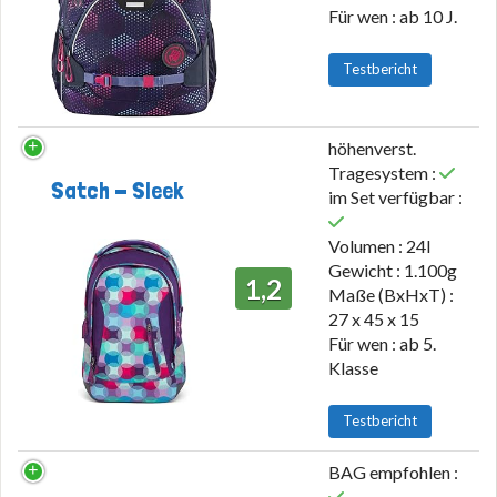
Für wen : ab 10 J.
Testbericht
höhenverst.
Tragesystem :
Satch - Sleek
im Set verfügbar :
Volumen : 24l
Gewicht : 1.100g
1,2
Maße (BxHxT) :
27 x 45 x 15
Für wen : ab 5.
Klasse
Testbericht
BAG empfohlen :