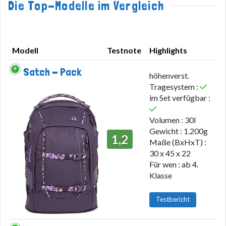
Die Top-Modelle im Vergleich
Modell
Testnote
Highlights
Modell
Testnote
Highlights
Satch - Pack
höhenverst.
Tragesystem :
im Set verfügbar :
Volumen : 30l
Gewicht : 1.200g
1,2
Maße (BxHxT) :
30 x 45 x 22
Für wen : ab 4.
Klasse
Testbericht