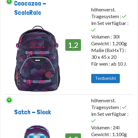
Coocazoo -
höhenverst.
ScaleRale
Tragesystem :
im Set verfügbar :
Volumen : 30l
Gewicht : 1.200g
1,2
Maße (BxHxT) :
30 x 45 x 20
Für wen : ab 10 J.
Testbericht
höhenverst.
Tragesystem :
Satch - Sleek
im Set verfügbar :
Volumen : 24l
Gewicht : 1.100g