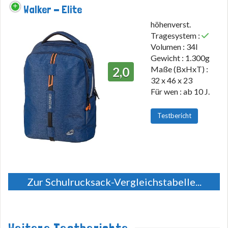
Walker - Elite
höhenverst.
Tragesystem :
Volumen : 34l
Gewicht : 1.300g
Maße (BxHxT) :
2,0
32 x 46 x 23
Für wen : ab 10 J.
Testbericht
Zur Schulrucksack-Vergleichstabelle...
Weitere Testberichte