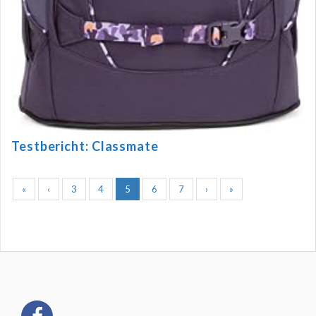
Testbericht: Classmate
«
‹
3
4
5
6
7
›
»