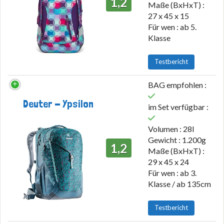
1,2
Maße (BxHxT) :
27 x 45 x 15
Für wen : ab 5.
Klasse
Testbericht
BAG empfohlen :
Deuter - Ypsilon
im Set verfügbar :
Volumen : 28l
Gewicht : 1.200g
1,2
Maße (BxHxT) :
29 x 45 x 24
Für wen : ab 3.
Klasse / ab 135cm
Testbericht