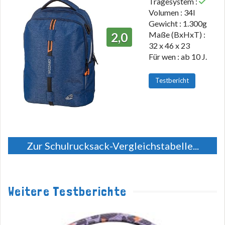
Tragesystem :
Volumen : 34l
Gewicht : 1.300g
Maße (BxHxT) :
2,0
32 x 46 x 23
Für wen : ab 10 J.
Testbericht
Zur Schulrucksack-Vergleichstabelle...
Weitere Testberichte