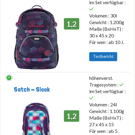
im Set verfügbar :
Volumen : 30l
Gewicht : 1.200g
1,2
Maße (BxHxT) :
30 x 45 x 20
Für wen : ab 10 J.
Testbericht
höhenverst.
Tragesystem :
Satch - Sleek
im Set verfügbar :
Volumen : 24l
Gewicht : 1.100g
1,2
Maße (BxHxT) :
27 x 45 x 15
Für wen : ab 5.