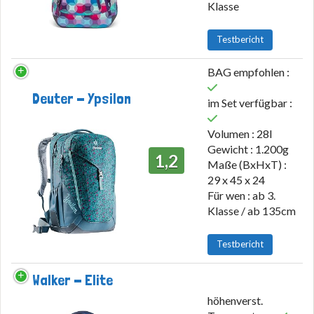
Klasse
Testbericht
BAG empfohlen :
Deuter - Ypsilon
im Set verfügbar :
Volumen : 28l
Gewicht : 1.200g
1,2
Maße (BxHxT) :
29 x 45 x 24
Für wen : ab 3.
Klasse / ab 135cm
Testbericht
Walker - Elite
höhenverst.