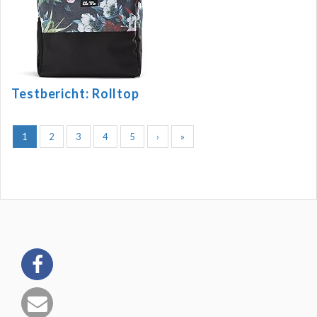
Testbericht: Rolltop
1
2
3
4
5
›
»