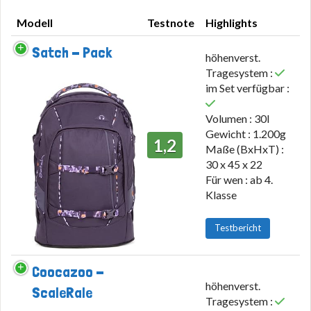
Modell
Testnote
Highlights
Modell
Testnote
Highlights
Satch - Pack
höhenverst.
Tragesystem :
im Set verfügbar :
Volumen : 30l
Gewicht : 1.200g
1,2
Maße (BxHxT) :
30 x 45 x 22
Für wen : ab 4.
Klasse
Testbericht
Coocazoo -
höhenverst.
ScaleRale
Tragesystem :