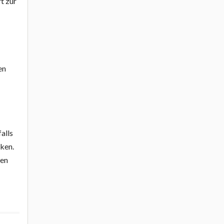
t zur
en
alls
cken.
nen