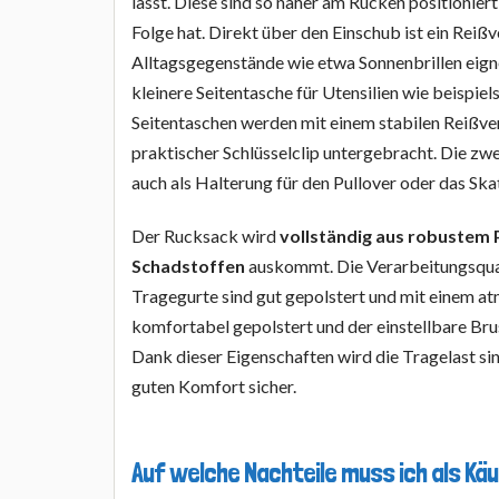
lässt. Diese sind so näher am Rücken positionie
Folge hat. Direkt über den Einschub ist ein Reißv
Alltagsgegenstände wie etwa Sonnenbrillen eig
kleinere Seitentasche für Utensilien wie beispi
Seitentaschen werden mit einem stabilen Reißver
praktischer Schlüsselclip untergebracht. Die zwe
auch als Halterung für den Pullover oder das S
Der Rucksack wird
vollständig aus robustem 
Schadstoffen
auskommt. Die Verarbeitungsqual
Tragegurte sind gut gepolstert und mit einem a
komfortabel gepolstert und der einstellbare Brus
Dank dieser Eigenschaften wird die Tragelast sin
guten Komfort sicher.
Auf welche Nachteile muss ich als Kä