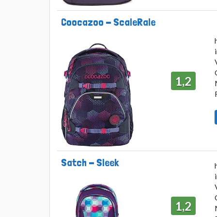
Coocazoo - ScaleRale
1,2
Satch - Sleek
1,2