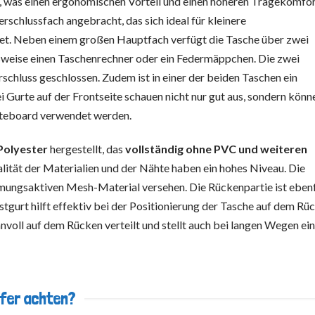
rt, was einen ergonomischen Vorteil und einen höheren Tragekomfor
erschlussfach angebracht, das sich ideal für kleinere
net. Neben einem großen Hauptfach verfügt die Tasche über zwei
elsweise einen Taschenrechner oder ein Federmäppchen. Die zwei
schluss geschlossen. Zudem ist in einer der beiden Taschen ein
i Gurte auf der Frontseite schauen nicht nur gut aus, sondern könn
kateboard verwendet werden.
Polyester
hergestellt, das
vollständig ohne PVC und weiteren
ität der Materialien und der Nähte haben ein hohes Niveau. Die
tmungsaktiven Mesh-Material versehen. Die Rückenpartie ist ebenf
tgurt hilft effektiv bei der Positionierung der Tasche auf dem Rü
nvoll auf dem Rücken verteilt und stellt auch bei langen Wegen ei
ufer achten?