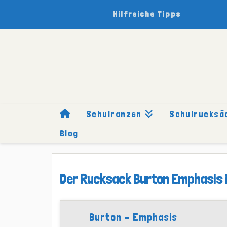
Hilfreiche Tipps
Schulranzen
Schulrucksä
Blog
HOME
SCHULRUCKSÄCKE
MARKEN
BURTON
TESTB
Der Rucksack Burton Emphasis im
Burton - Emphasis