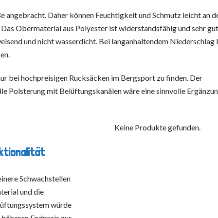
ße angebracht. Daher können Feuchtigkeit und Schmutz leicht an d
 Das Obermaterial aus Polyester ist widerstandsfähig und sehr gut
bweisend und nicht wasserdicht. Bei langanhaltendem Niederschlag
gen.
nur bei hochpreisigen Rucksäcken im Bergsport zu finden. Der
lle Polsterung mit Belüftungskanälen wäre eine sinnvolle Ergänzun
Keine Produkte gefunden.
ktionalität
einere Schwachstellen
erial und die
elüftungssystem würde
 höheren Endpreis zur