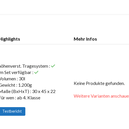
Highlights
Mehr Infos
Highlights
Mehr Infos
höhenverst. Tragesystem :
im Set verfügbar :
Volumen : 30l
Keine Produkte gefunden.
Gewicht : 1.200g
Maße (BxHxT) : 30 x 45 x 22
Weitere Varianten anschaue
Für wen : ab 4. Klasse
Testbericht