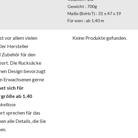
Gewicht : 700g
Maße (BxHxT) : 31 x 47 x 19
Für wen : ab 1,40 m
t vor allem vielen
Keine Produkte gefunden.
Der Hersteller
d Zubehör für den
port. Die Rucksäcke
ichen Design bevorzugt
von Erwachsenen gerne
et sich für
rgröße ab 1,40
kellose
rt sprechen für das
n alle Details, die Sie
en.