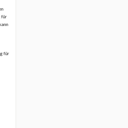
en
 für
 kann
g für