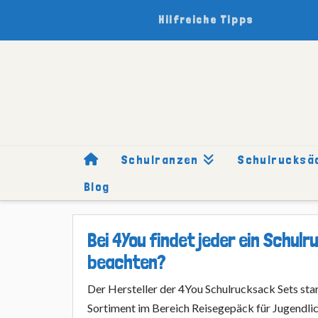
Hilfreiche Tipps
Schulranzen
Schulrucksä
Blog
HOME
SCHULRUCKSÄCKE
MARKEN
4YOU
IM SET
Bei 4You findet jeder ein Schul
beachten?
Der Hersteller der 4You Schulrucksack Sets st
Sortiment im Bereich Reisegepäck für Jugendlic