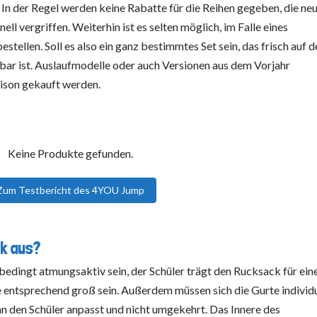
 In der Regel werden keine Rabatte für die Reihen gegeben, die ne
ll vergriffen. Weiterhin ist es selten möglich, im Falle eines
ellen. Soll es also ein ganz bestimmtes Set sein, das frisch auf 
ügbar ist. Auslaufmodelle oder auch Versionen aus dem Vorjahr
aison gekauft werden.
Keine Produkte gefunden.
Zum Testbericht des 4YOU Jump
ck aus?
nbedingt atmungsaktiv sein, der Schüler trägt den Rucksack für ein
 entsprechend groß sein. Außerdem müssen sich die Gurte individu
 an den Schüler anpasst und nicht umgekehrt. Das Innere des