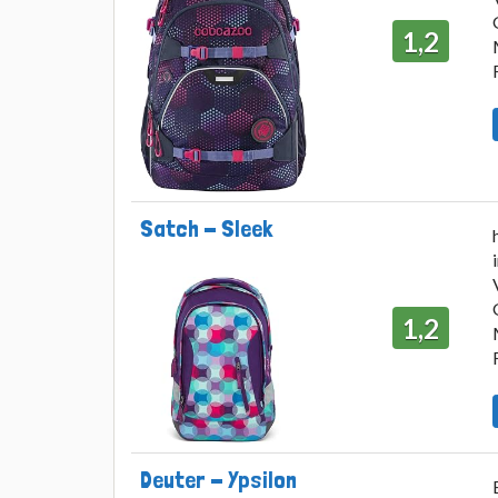
1,2
Satch - Sleek
1,2
Deuter - Ypsilon