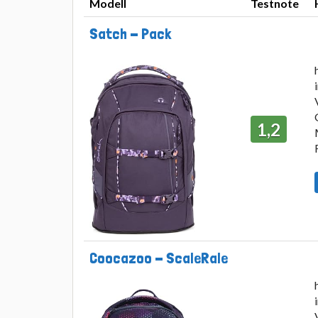
Modell
Testnote
Modell
Testnote
Satch - Pack
1,2
Coocazoo - ScaleRale