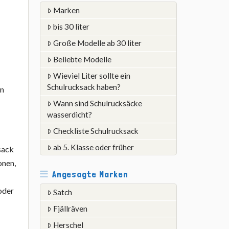
Marken
bis 30 liter
Große Modelle ab 30 liter
Beliebte Modelle
Wieviel Liter sollte ein
Schulrucksack haben?
on
Wann sind Schulrucksäcke
wasserdicht?
Checkliste Schulrucksack
ab 5. Klasse oder früher
sack
onen,
Angesagte Marken
 oder
Satch
Fjällräven
Herschel