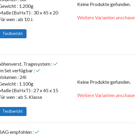
Keine Produkte gefunden.
Gewicht : 1.200g
Maße (BxHxT) : 30 x 45 x 20
Weitere Varianten anschaue
Für wen : ab 10 J.
Testbericht
höhenverst. Tragesystem :
im Set verfügbar :
Volumen : 24l
Keine Produkte gefunden.
Gewicht : 1.100g
Maße (BxHxT) : 27 x 45 x 15
Weitere Varianten anschaue
Für wen : ab 5. Klasse
Testbericht
BAG empfohlen :