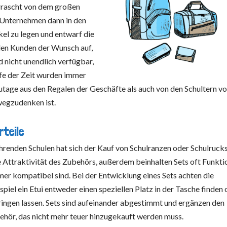
rrascht von dem großen
 Unternehmen dann in den
kel zu legen und entwarf die
den Kunden der Wunsch auf,
d nicht unendlich verfügbar,
aufe der Zeit wurden immer
utage aus den Regalen der Geschäfte als auch von den Schultern v
wegzudenken ist.
rteile
ührenden Schulen hat sich der Kauf von Schulranzen oder Schulruck
e Attraktivität des Zubehörs, außerdem beinhalten Sets oft Funkti
mer kompatibel sind. Bei der Entwicklung eines Sets achten die
iel ein Etui entweder einen speziellen Platz in der Tasche finden
ingen lassen. Sets sind aufeinander abgestimmt und ergänzen den
hör, das nicht mehr teuer hinzugekauft werden muss.