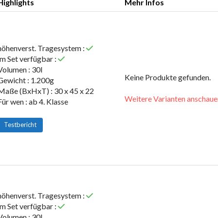
Highlights
Mehr Infos
Highlights
Mehr Infos
höhenverst. Tragesystem :
im Set verfügbar :
Volumen : 30l
Keine Produkte gefunden.
Gewicht : 1.200g
Maße (BxHxT) : 30 x 45 x 22
Weitere Varianten anschaue
Für wen : ab 4. Klasse
Testbericht
höhenverst. Tragesystem :
im Set verfügbar :
Volumen : 30l