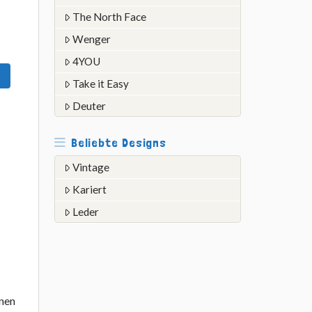
The North Face
Wenger
4YOU
Take it Easy
Deuter
Beliebte Designs
Vintage
Kariert
Leder
inen