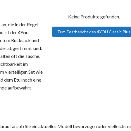
Keine Produkte gefunden.
an, die in der Regel
Zum Testbericht des 4YOU Classic Plus
on ist der
4You
ttetem Rucksack und
nder abgestimmt sind.
alten oft die Tasche,
Sichtbarkeit im
Im vierteiligen Set wie
d dem Etui noch eine
ände aufbewahrt
auf an, ob Sie ein aktuelles Modell bevorzugen oder vielleicht e