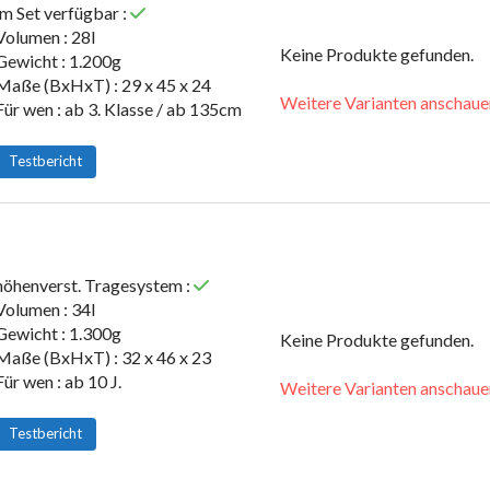
im Set verfügbar :
Volumen : 28l
Keine Produkte gefunden.
Gewicht : 1.200g
Maße (BxHxT) : 29 x 45 x 24
Weitere Varianten anschaue
Für wen : ab 3. Klasse / ab 135cm
Testbericht
höhenverst. Tragesystem :
Volumen : 34l
Gewicht : 1.300g
Keine Produkte gefunden.
Maße (BxHxT) : 32 x 46 x 23
Für wen : ab 10 J.
Weitere Varianten anschaue
Testbericht