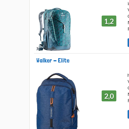
1,2
Walker - Elite
2,0