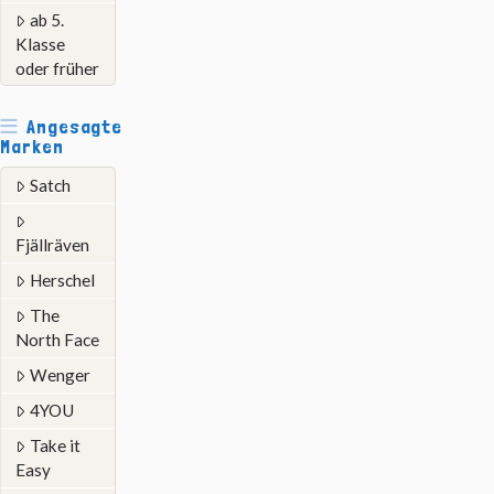
ab 5.
Klasse
oder früher
Angesagte
Marken
Satch
Fjällräven
Herschel
The
North Face
Wenger
4YOU
Take it
Easy