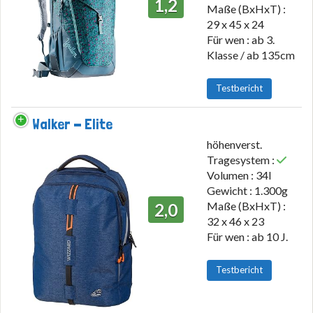
1,2
Maße (BxHxT) :
29 x 45 x 24
Für wen : ab 3.
Klasse / ab 135cm
Testbericht
Walker - Elite
höhenverst.
Tragesystem :
Volumen : 34l
Gewicht : 1.300g
Maße (BxHxT) :
2,0
32 x 46 x 23
Für wen : ab 10 J.
Testbericht