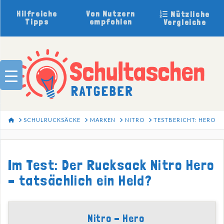
Hilfreiche
Von Nutzern
Nützliche
Tipps
empfohlen
Vergleiche
HOME
SCHULRUCKSÄCKE
MARKEN
NITRO
TESTBERICHT: HERO
Im Test: Der Rucksack Nitro Hero
– tatsächlich ein Held?
Nitro - Hero