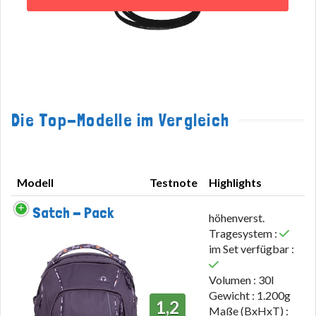
Die Top-Modelle im Vergleich
Modell
Testnote
Highlights
Modell
Testnote
Highlights
Satch - Pack
höhenverst.
Tragesystem :
im Set verfügbar :
Volumen : 30l
Gewicht : 1.200g
1,2
Maße (BxHxT) :