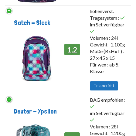
höhenverst.
Tragesystem :
Satch - Sleek
im Set verfügbar :
Volumen : 24l
Gewicht : 1.100g
1,2
Maße (BxHxT) :
27 x 45 x 15
Für wen : ab 5.
Klasse
Testbericht
BAG empfohlen :
Deuter - Ypsilon
im Set verfügbar :
Volumen : 28l
Gewicht : 1.200g