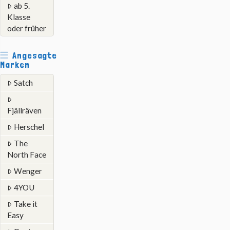
ab 5.
Klasse
oder früher
Angesagte
Marken
Satch
Fjällräven
Herschel
The
North Face
Wenger
4YOU
Take it
Easy