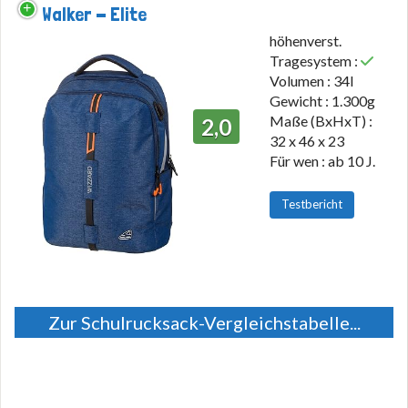
Walker - Elite
höhenverst.
Tragesystem :
Volumen : 34l
Gewicht : 1.300g
Maße (BxHxT) :
2,0
32 x 46 x 23
Für wen : ab 10 J.
Testbericht
Zur Schulrucksack-Vergleichstabelle...