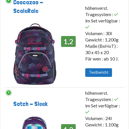
Coocazoo -
höhenverst.
ScaleRale
Tragesystem :
im Set verfügbar :
Volumen : 30l
Gewicht : 1.200g
1,2
Maße (BxHxT) :
30 x 45 x 20
Für wen : ab 10 J.
Testbericht
höhenverst.
Tragesystem :
Satch - Sleek
im Set verfügbar :
Volumen : 24l
Gewicht : 1.100g