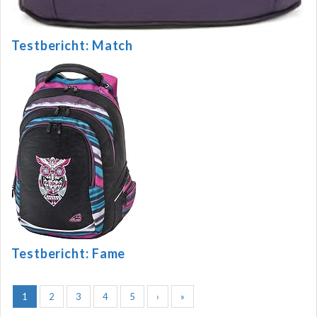
Testbericht: Match
Testbericht: Fame
1
2
3
4
5
›
»