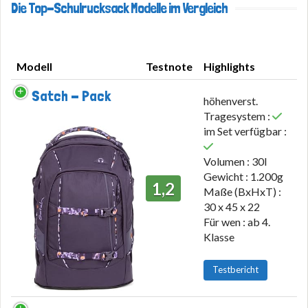
Die Top-Schulrucksack Modelle im Vergleich
Modell
Testnote
Highlights
Modell
Testnote
Highlights
Satch - Pack
höhenverst.
Tragesystem :
im Set verfügbar :
Volumen : 30l
Gewicht : 1.200g
1,2
Maße (BxHxT) :
30 x 45 x 22
Für wen : ab 4.
Klasse
Testbericht