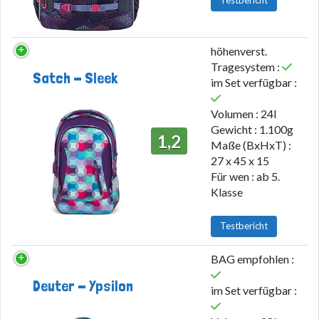
höhenverst.
Tragesystem :
Satch - Sleek
im Set verfügbar :
Volumen : 24l
Gewicht : 1.100g
1,2
Maße (BxHxT) :
27 x 45 x 15
Für wen : ab 5.
Klasse
Testbericht
BAG empfohlen :
Deuter - Ypsilon
im Set verfügbar :