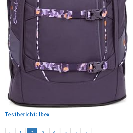
Testbericht: Ibex
‹
1
2
3
4
5
›
»