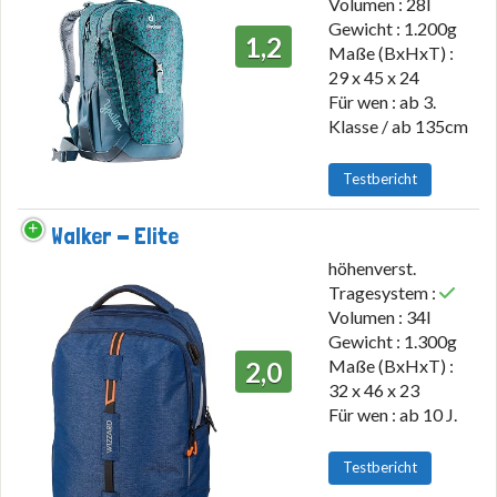
Volumen : 28l
Gewicht : 1.200g
1,2
Maße (BxHxT) :
29 x 45 x 24
Für wen : ab 3.
Klasse / ab 135cm
Testbericht
Walker - Elite
höhenverst.
Tragesystem :
Volumen : 34l
Gewicht : 1.300g
Maße (BxHxT) :
2,0
32 x 46 x 23
Für wen : ab 10 J.
Testbericht