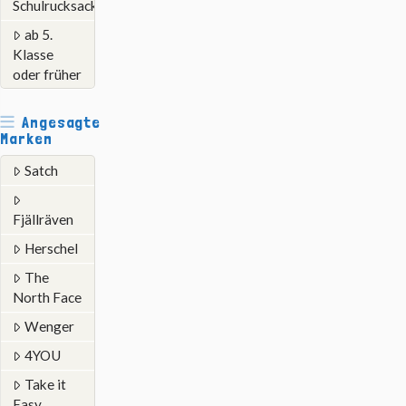
Schulrucksack
ab 5.
Klasse
oder früher
Angesagte
Marken
Satch
Fjällräven
Herschel
The
North Face
Wenger
4YOU
Take it
Easy