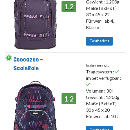
Gewicht : 1.200g
1,2
Maße (BxHxT) :
30 x 45 x 22
Für wen : ab 4.
Klasse
Testbericht
Coocazoo -
höhenverst.
ScaleRale
Tragesystem :
im Set verfügbar :
Volumen : 30l
Gewicht : 1.200g
1,2
Maße (BxHxT) :
30 x 45 x 20
Für wen : ab 10 J.
Testbericht