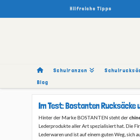
Hilfreiche Tipps
Schulranzen
Schulrucksä
Blog
HOME
SCHULRUCKSÄCKE
MARKEN
BOSTANTEN
Im Test: Bostanten Rucksäcke 
Hinter der Marke BOSTANTEN steht der
chin
Lederprodukte aller Art spezialisiert hat. Die F
Lederwaren und ist auf einem guten Weg, sich 