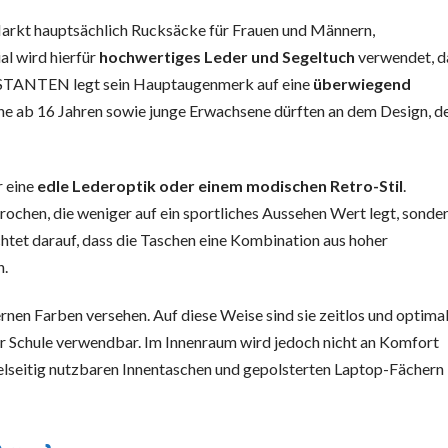
arkt hauptsächlich Rucksäcke für Frauen und Männern,
l wird hierfür
hochwertiges Leder und Segeltuch
verwendet, d
BOSTANTEN legt sein Hauptaugenmerk auf eine
überwiegend
he ab 16 Jahren sowie junge Erwachsene dürften an dem Design, d
r eine
edle Lederoptik oder einem modischen Retro-Stil
.
chen, die weniger auf ein sportliches Aussehen Wert legt, sonder
htet darauf, dass die Taschen eine Kombination aus hoher
n.
rnen Farben versehen. Auf diese Weise sind sie zeitlos und optimal
der Schule verwendbar. Im Innenraum wird jedoch nicht an Komfort
ielseitig nutzbaren Innentaschen und gepolsterten Laptop-Fächern