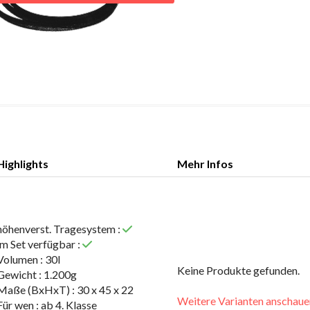
Highlights
Mehr Infos
Highlights
Mehr Infos
höhenverst. Tragesystem :
im Set verfügbar :
Volumen : 30l
Keine Produkte gefunden.
Gewicht : 1.200g
Maße (BxHxT) : 30 x 45 x 22
Weitere Varianten anschaue
Für wen : ab 4. Klasse