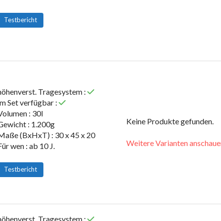
Testbericht
höhenverst. Tragesystem :
im Set verfügbar :
Volumen : 30l
Keine Produkte gefunden.
Gewicht : 1.200g
Maße (BxHxT) : 30 x 45 x 20
Weitere Varianten anschaue
Für wen : ab 10 J.
Testbericht
höhenverst. Tragesystem :