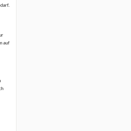
darf.
ur
n auf
n
ch