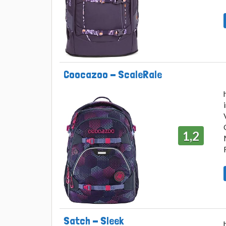
Coocazoo - ScaleRale
1,2
Satch - Sleek