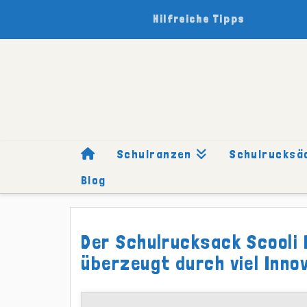
Hilfreiche Tipps
Schulranzen
Schulrucksä
Blog
HOME
SCHULRANZEN
MARKEN
SCOOLI
TESTBERIC
Der Schulrucksack Scooli 
überzeugt durch viel Inno