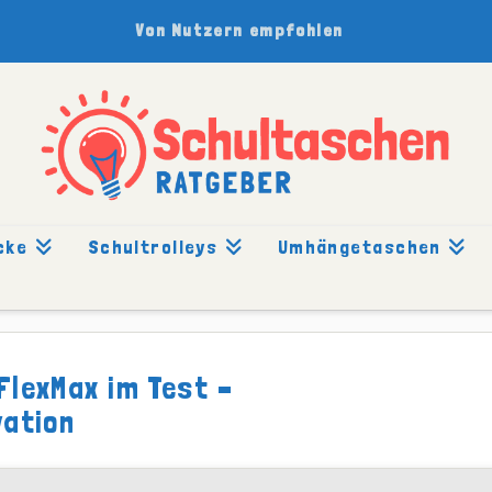
Von Nutzern empfohlen
cke
Schultrolleys
Umhängetaschen
HT: FLEXMAX
FlexMax im Test –
vation