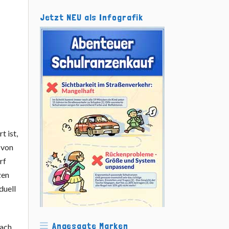
Jetzt NEU als Infografik
t ist,
 von
rf
zen
duell
Angesagte Marken
fach