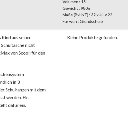
Volumen : 18l
Gewicht : 980g
Maße (BxHxT) : 32 x 41 x 22
Für wen : Grundschule
s Kind aus seiner
Keine Produkte gefunden.
 Schultasche nicht
exMax von Scooli für den
Rückensystem
ndlich in 3
 der Schulranzen mit dem
st werden. Ein
eht dafür ein.