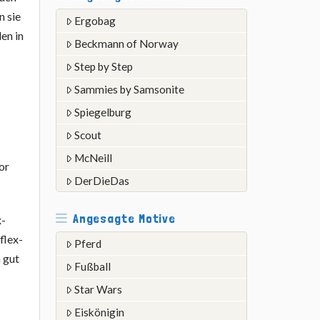
n sie
Ergobag
en in
Beckmann of Norway
Step by Step
Sammies by Samsonite
Spiegelburg
Scout
McNeill
vor
DerDieDas
Angesagte Motive
x-
flex-
Pferd
n gut
Fußball
Star Wars
Eiskönigin