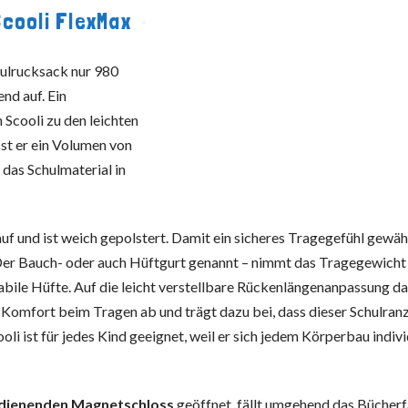
cooli FlexMax
ulrucksack nur 980
nd auf. Ein
 Scooli zu den leichten
st er ein Volumen von
 das Schulmaterial in
 und ist weich gepolstert. Damit ein sicheres Tragegefühl gewähr
. Der Bauch- oder auch Hüftgurt genannt – nimmt das Tragegewicht
stabile Hüfte. Auf die leicht verstellbare Rückenlängenanpassung da
 Komfort beim Tragen ab und trägt dazu bei, dass dieser Schulran
i ist für jedes Kind geeignet, weil er sich jedem Körperbau indivi
bedienenden Magnetschloss
geöffnet, fällt umgehend das Bücher