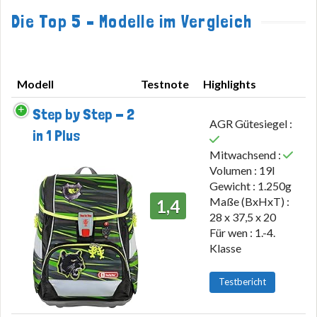
Die Top 5 – Modelle im Vergleich
Modell
Testnote
Highlights
Modell
Testnote
Highlights
Step by Step - 2
AGR Gütesiegel :
in 1 Plus
Mitwachsend :
Volumen : 19l
Gewicht : 1.250g
Maße (BxHxT) :
1,4
28 x 37,5 x 20
Für wen : 1.-4.
Klasse
Testbericht