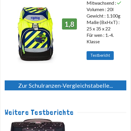
Mitwachsend :
Volumen : 20l
Gewicht : 1.100g
Maße (BxHxT) :
1,8
25 x 35 x 22
Für wen : 1.-4.
Klasse
Testbericht
Zur Schulranzen-Vergleichstabelle...
Weitere Testberichte