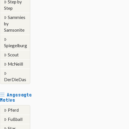
Step by
Step
Sammies
by
Samsonite
Spiegelburg
Scout
McNeill
DerDieDas
Angesagte
Motive
Pferd
Fußball
Star