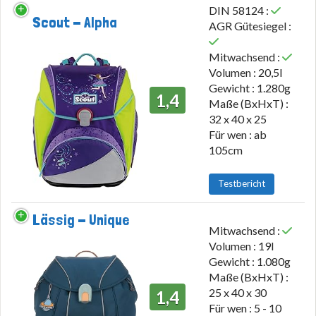
DIN 58124 :
Scout - Alpha
AGR Gütesiegel :
Mitwachsend :
Volumen : 20,5l
Gewicht : 1.280g
1,4
Maße (BxHxT) :
32 x 40 x 25
Für wen : ab
105cm
Testbericht
Lässig - Unique
Mitwachsend :
Volumen : 19l
Gewicht : 1.080g
Maße (BxHxT) :
25 x 40 x 30
1,4
Für wen : 5 - 10