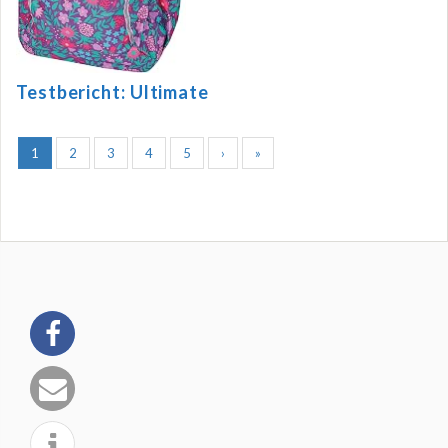
Testbericht: Ultimate
1
2
3
4
5
›
»