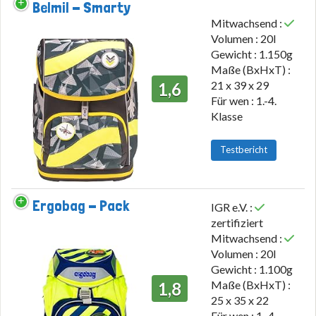
Belmil - Smarty
Mitwachsend :
Volumen : 20l
Gewicht : 1.150g
Maße (BxHxT) :
21 x 39 x 29
1,6
Für wen : 1.-4.
Klasse
Testbericht
Ergobag - Pack
IGR e.V. :
zertifiziert
Mitwachsend :
Volumen : 20l
Gewicht : 1.100g
Maße (BxHxT) :
1,8
25 x 35 x 22
Für wen : 1.-4.