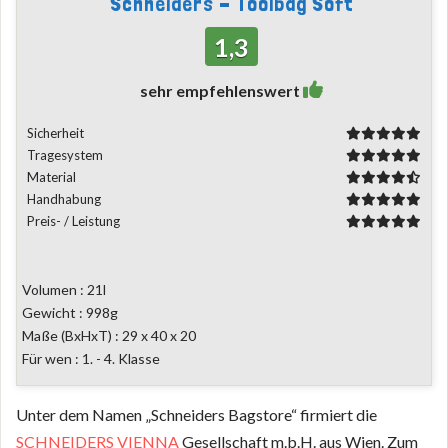
Schneiders - Toolbag Soft
1,3
sehr empfehlenswert
Sicherheit
Tragesystem
Material
Handhabung
Preis- / Leistung
Volumen : 21l
Gewicht : 998g
Maße (BxHxT) : 29 x 40 x 20
Für wen : 1. - 4. Klasse
Unter dem Namen „Schneiders Bagstore“ firmiert die
SCHNEIDERS VIENNA
Gesellschaft m.b.H. aus Wien. Zum