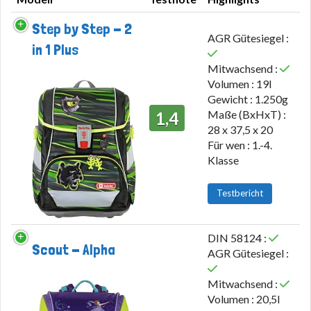
Modell
Testnote
Highlights
Step by Step - 2
AGR Gütesiegel :
in 1 Plus
Mitwachsend :
Volumen : 19l
Gewicht : 1.250g
Maße (BxHxT) :
1,4
28 x 37,5 x 20
Für wen : 1.-4.
Klasse
Testbericht
DIN 58124 :
Scout - Alpha
AGR Gütesiegel :
Mitwachsend :
Volumen : 20,5l