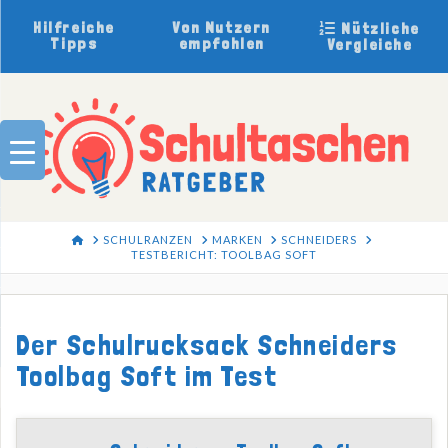
Hilfreiche
Von Nutzern
Nützliche
Tipps
empfohlen
Vergleiche
HOME
SCHULRANZEN
MARKEN
SCHNEIDERS
TESTBERICHT: TOOLBAG SOFT
Der Schulrucksack Schneiders
Toolbag Soft im Test