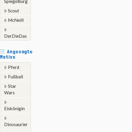
Spiegelburg
Scout
McNeill
DerDieDas
Angesagte
Motive
Pferd
Fußball
Star
Wars
Eiskönigin
Dinosaurier