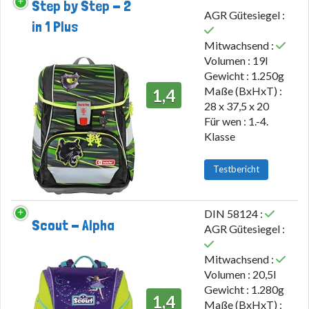
Step by Step - 2
AGR Gütesiegel :
in 1 Plus
Mitwachsend :
Volumen : 19l
Gewicht : 1.250g
Maße (BxHxT) :
1,4
28 x 37,5 x 20
Für wen : 1.-4.
Klasse
Testbericht
DIN 58124 :
Scout - Alpha
AGR Gütesiegel :
Mitwachsend :
Volumen : 20,5l
Gewicht : 1.280g
1,4
Maße (BxHxT) :