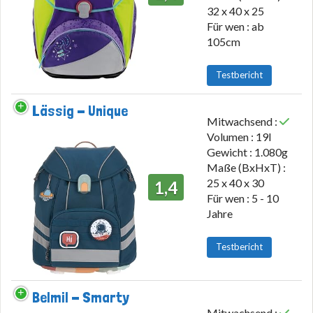
32 x 40 x 25
Für wen : ab
105cm
Testbericht
Lässig - Unique
Mitwachsend :
Volumen : 19l
Gewicht : 1.080g
Maße (BxHxT) :
25 x 40 x 30
1,4
Für wen : 5 - 10
Jahre
Testbericht
Belmil - Smarty
Mitwachsend :