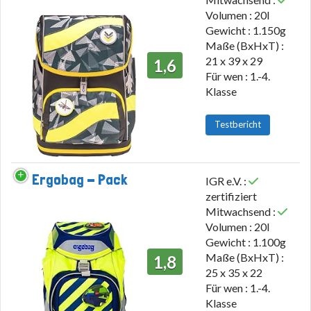
Volumen : 20l
Gewicht : 1.150g
Maße (BxHxT) :
21 x 39 x 29
1,6
Für wen : 1.-4.
Klasse
Testbericht
Ergobag - Pack
IGR e.V. :
zertifiziert
Mitwachsend :
Volumen : 20l
Gewicht : 1.100g
Maße (BxHxT) :
1,8
25 x 35 x 22
Für wen : 1.-4.
Klasse