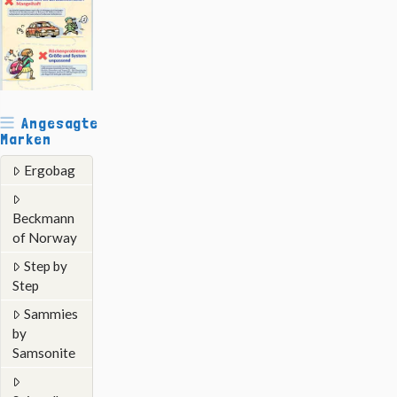
Angesagte
Marken
Ergobag
Beckmann
of Norway
Step by
Step
Sammies
by
Samsonite