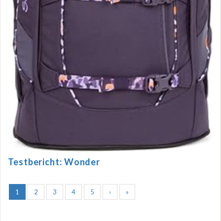
Testbericht: Wonder
1
2
3
4
5
›
»