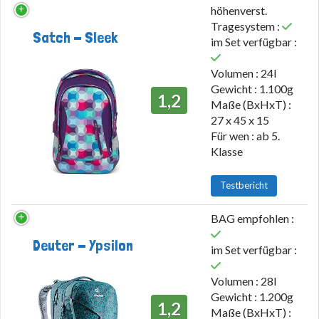
höhenverst.
Tragesystem :
Satch - Sleek
im Set verfügbar :
Volumen : 24l
Gewicht : 1.100g
1,2
Maße (BxHxT) :
27 x 45 x 15
Für wen : ab 5.
Klasse
Testbericht
BAG empfohlen :
Deuter - Ypsilon
im Set verfügbar :
Volumen : 28l
Gewicht : 1.200g
1,2
Maße (BxHxT) :