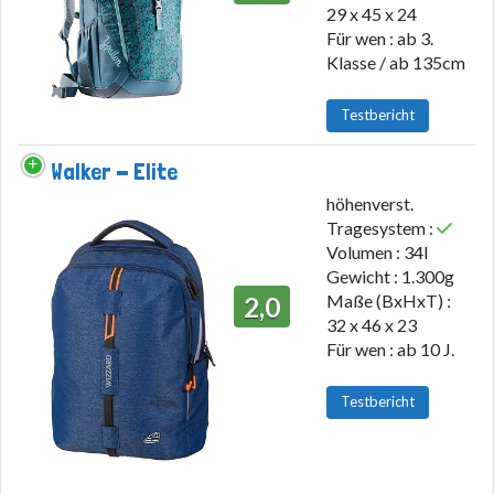
29 x 45 x 24
Für wen : ab 3.
Klasse / ab 135cm
Testbericht
Walker - Elite
höhenverst.
Tragesystem :
Volumen : 34l
Gewicht : 1.300g
Maße (BxHxT) :
2,0
32 x 46 x 23
Für wen : ab 10 J.
Testbericht