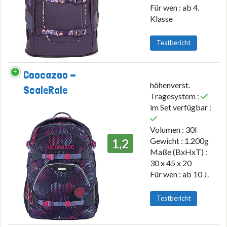
Für wen : ab 4.
Klasse
Testbericht
Coocazoo -
höhenverst.
ScaleRale
Tragesystem :
im Set verfügbar :
Volumen : 30l
Gewicht : 1.200g
1,2
Maße (BxHxT) :
30 x 45 x 20
Für wen : ab 10 J.
Testbericht