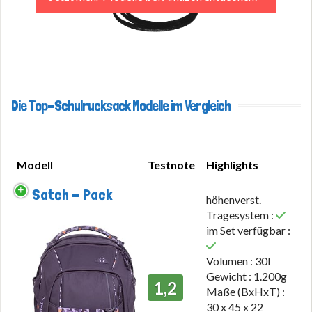
Die Top-Schulrucksack Modelle im Vergleich
Modell
Testnote
Highlights
Modell
Testnote
Highlights
Satch - Pack
höhenverst.
Tragesystem :
im Set verfügbar :
Volumen : 30l
Gewicht : 1.200g
1,2
Maße (BxHxT) :
30 x 45 x 22