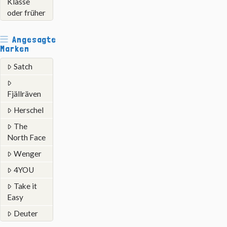
Klasse
oder früher
Angesagte
Marken
Satch
Fjällräven
Herschel
The
North Face
Wenger
4YOU
Take it
Easy
Deuter