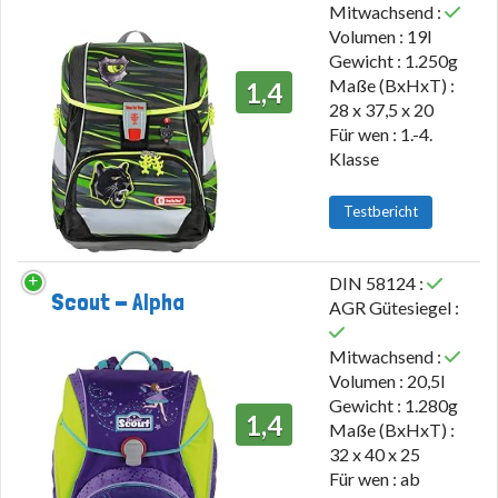
Mitwachsend :
Volumen : 19l
Gewicht : 1.250g
Maße (BxHxT) :
1,4
28 x 37,5 x 20
Für wen : 1.-4.
Klasse
Testbericht
DIN 58124 :
Scout - Alpha
AGR Gütesiegel :
Mitwachsend :
Volumen : 20,5l
Gewicht : 1.280g
1,4
Maße (BxHxT) :
32 x 40 x 25
Für wen : ab