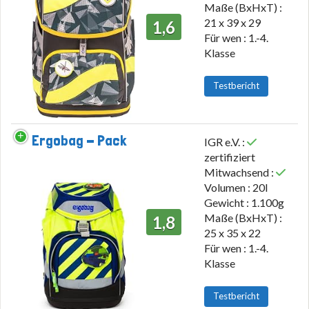
Maße (BxHxT) :
21 x 39 x 29
1,6
Für wen : 1.-4.
Klasse
Testbericht
Ergobag - Pack
IGR e.V. :
zertifiziert
Mitwachsend :
Volumen : 20l
Gewicht : 1.100g
Maße (BxHxT) :
1,8
25 x 35 x 22
Für wen : 1.-4.
Klasse
Testbericht