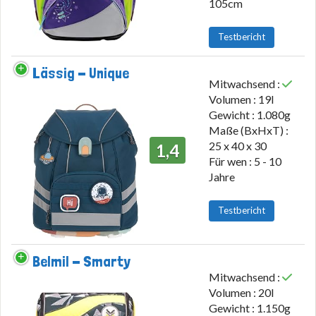
105cm
Testbericht
Lässig - Unique
Mitwachsend :
Volumen : 19l
Gewicht : 1.080g
Maße (BxHxT) :
25 x 40 x 30
1,4
Für wen : 5 - 10
Jahre
Testbericht
Belmil - Smarty
Mitwachsend :
Volumen : 20l
Gewicht : 1.150g