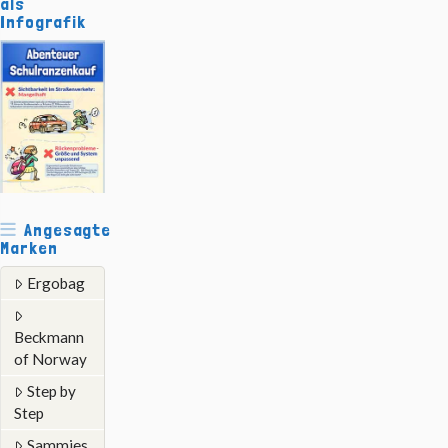
als
Infografik
Angesagte
Marken
Ergobag
Beckmann
of Norway
Step by
Step
Sammies