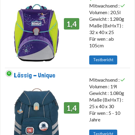
Mitwachsend :
Volumen : 20,5l
Gewicht : 1.280g
1,4
Maße (BxHxT) :
32 x 40 x 25
Für wen : ab
105cm
Testbericht
Lässig - Unique
Mitwachsend :
Volumen : 19l
Gewicht : 1.080g
Maße (BxHxT) :
25 x 40 x 30
1,4
Für wen : 5 - 10
Jahre
Testbericht