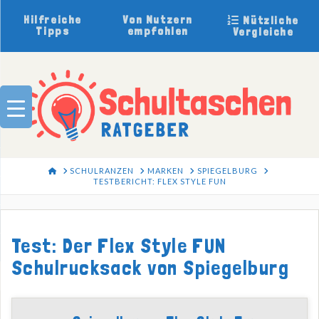
Hilfreiche
Von Nutzern
Nützliche
Tipps
empfohlen
Vergleiche
HOME
SCHULRANZEN
MARKEN
SPIEGELBURG
TESTBERICHT: FLEX STYLE FUN
Test: Der Flex Style FUN
Schulrucksack von Spiegelburg