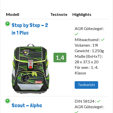
Modell
Testnote
Highlights
Modell
Testnote
Highlights
Step by Step - 2
AGR Gütesiegel :
in 1 Plus
Mitwachsend :
Volumen : 19l
Gewicht : 1.250g
Maße (BxHxT) :
1,4
28 x 37,5 x 20
Für wen : 1.-4.
Klasse
Testbericht
DIN 58124 :
Scout - Alpha
AGR Gütesiegel :