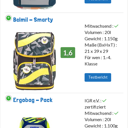
Belmil - Smarty
Mitwachsend :
Volumen : 20l
Gewicht : 1.150g
Maße (BxHxT) :
21 x 39 x 29
1,6
Für wen : 1.-4.
Klasse
Testbericht
Ergobag - Pack
IGR e.V. :
zertifiziert
Mitwachsend :
Volumen : 20l
Gewicht : 1.100g