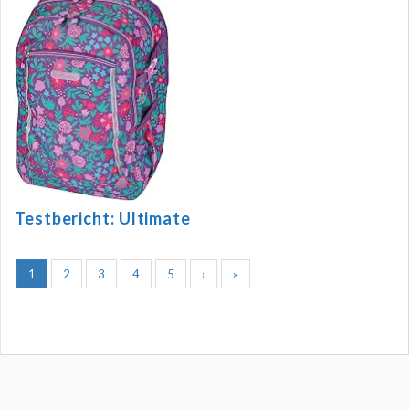
Testbericht: Ultimate
1
2
3
4
5
›
»