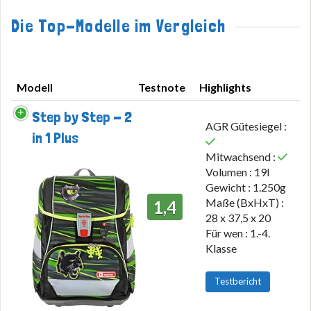
Die Top-Modelle im Vergleich
Modell
Testnote
Highlights
Modell
Testnote
Highlights
Step by Step - 2
AGR Gütesiegel :
in 1 Plus
Mitwachsend :
Volumen : 19l
Gewicht : 1.250g
Maße (BxHxT) :
1,4
28 x 37,5 x 20
Für wen : 1.-4.
Klasse
Testbericht