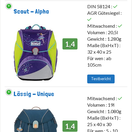
DIN 58124 :
Scout - Alpha
AGR Gütesiegel :
Mitwachsend :
Volumen : 20,5l
Gewicht : 1.280g
1,4
Maße (BxHxT) :
32 x 40 x 25
Für wen : ab
105cm
Testbericht
Lässig - Unique
Mitwachsend :
Volumen : 19l
Gewicht : 1.080g
Maße (BxHxT) :
25 x 40 x 30
1,4
Für wen : 5 - 10