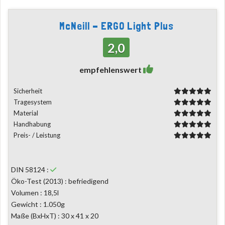
McNeill - ERGO Light Plus
2,0
empfehlenswert
Sicherheit
Tragesystem
Material
Handhabung
Preis- / Leistung
DIN 58124 :
Öko-Test (2013) : befriedigend
Volumen : 18,5l
Gewicht : 1.050g
Maße (BxHxT) : 30 x 41 x 20