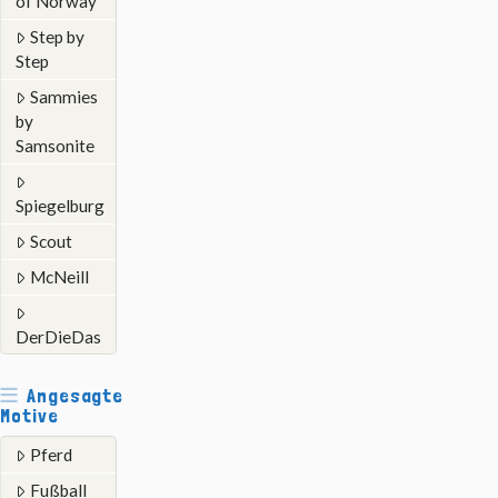
of Norway
Step by
Step
Sammies
by
Samsonite
Spiegelburg
Scout
McNeill
DerDieDas
Angesagte
Motive
Pferd
Fußball