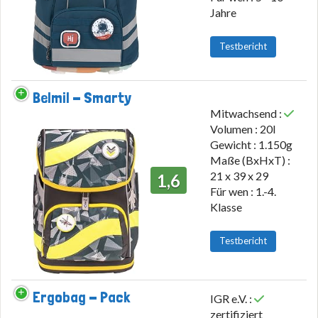
Jahre
Testbericht
Belmil - Smarty
Mitwachsend :
Volumen : 20l
Gewicht : 1.150g
Maße (BxHxT) :
21 x 39 x 29
1,6
Für wen : 1.-4.
Klasse
Testbericht
Ergobag - Pack
IGR e.V. :
zertifiziert