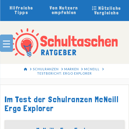
Hilfreiche
Von Nutzern
Nützliche
Tipps
empfohlen
Vergleiche
HOME
SCHULRANZEN
MARKEN
MCNEILL
TESTBERICHT: ERGO EXPLORER
Im Test der Schulranzen McNeill
Ergo Explorer