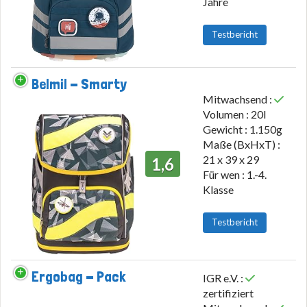
Jahre
Testbericht
Belmil - Smarty
Mitwachsend :
Volumen : 20l
Gewicht : 1.150g
Maße (BxHxT) :
21 x 39 x 29
1,6
Für wen : 1.-4.
Klasse
Testbericht
Ergobag - Pack
IGR e.V. :
zertifiziert