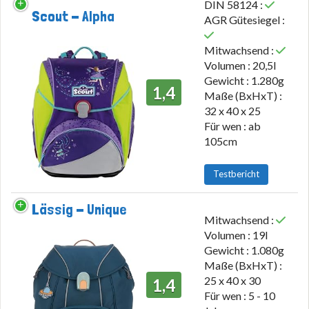
DIN 58124 :
Scout - Alpha
AGR Gütesiegel :
Mitwachsend :
Volumen : 20,5l
Gewicht : 1.280g
1,4
Maße (BxHxT) :
32 x 40 x 25
Für wen : ab
105cm
Testbericht
Lässig - Unique
Mitwachsend :
Volumen : 19l
Gewicht : 1.080g
Maße (BxHxT) :
25 x 40 x 30
1,4
Für wen : 5 - 10