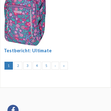
Testbericht: Ultimate
1
2
3
4
5
›
»