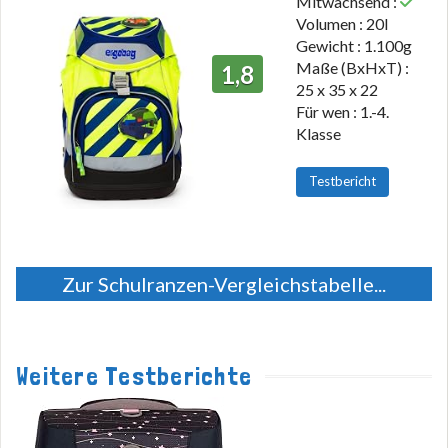
Mitwachsend :
Volumen : 20l
Gewicht : 1.100g
Maße (BxHxT) :
1,8
25 x 35 x 22
Für wen : 1.-4.
Klasse
Testbericht
Zur Schulranzen-Vergleichstabelle...
Weitere Testberichte