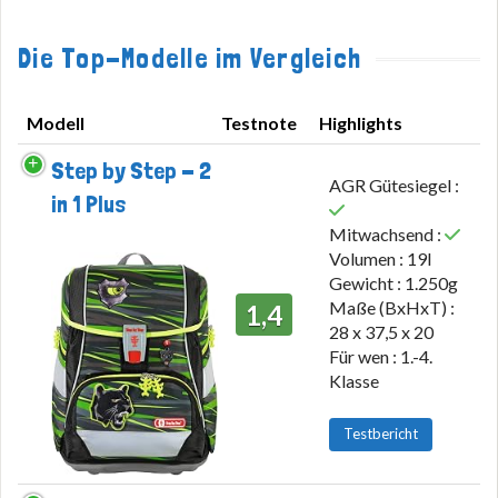
Die Top-Modelle im Vergleich
Modell
Testnote
Highlights
Modell
Testnote
Highlights
Step by Step - 2
AGR Gütesiegel :
in 1 Plus
Mitwachsend :
Volumen : 19l
Gewicht : 1.250g
Maße (BxHxT) :
1,4
28 x 37,5 x 20
Für wen : 1.-4.
Klasse
Testbericht