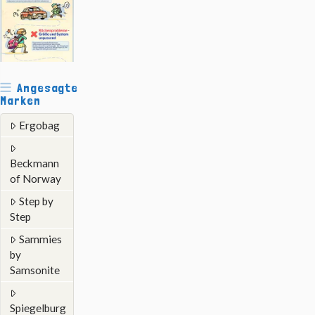
Angesagte
Marken
Ergobag
Beckmann
of Norway
Step by
Step
Sammies
by
Samsonite
Spiegelburg