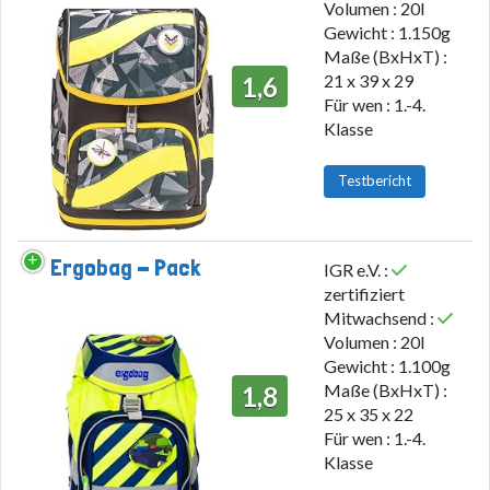
Volumen : 20l
Gewicht : 1.150g
Maße (BxHxT) :
21 x 39 x 29
1,6
Für wen : 1.-4.
Klasse
Testbericht
Ergobag - Pack
IGR e.V. :
zertifiziert
Mitwachsend :
Volumen : 20l
Gewicht : 1.100g
Maße (BxHxT) :
1,8
25 x 35 x 22
Für wen : 1.-4.
Klasse