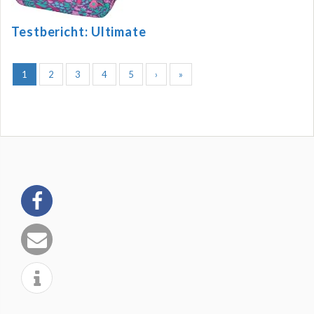
Testbericht: Ultimate
1
2
3
4
5
›
»