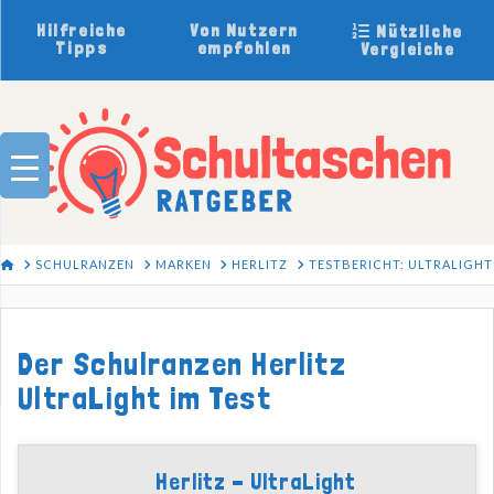
Hilfreiche
Von Nutzern
Nützliche
Tipps
empfohlen
Vergleiche
HOME
SCHULRANZEN
MARKEN
HERLITZ
TESTBERICHT: ULTRALIGHT
Der Schulranzen Herlitz
UltraLight im Test
Herlitz - UltraLight