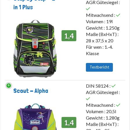
AGR Gütesiegel :
in 1 Plus
Mitwachsend :
Volumen : 19l
Gewicht : 1.250g
Maße (BxHxT) :
1,4
28 x 37,5 x 20
Für wen : 1.-4.
Klasse
Testbericht
DIN 58124 :
Scout - Alpha
AGR Gütesiegel :
Mitwachsend :
Volumen : 20,5l
Gewicht : 1.280g
1,4
Maße (BxHxT) :