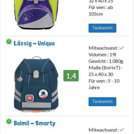
32 x 40 x 25
Für wen : ab
105cm
Testbericht
Lässig - Unique
Mitwachsend :
Volumen : 19l
Gewicht : 1.080g
Maße (BxHxT) :
25 x 40 x 30
1,4
Für wen : 5 - 10
Jahre
Testbericht
Belmil - Smarty
Mitwachsend :