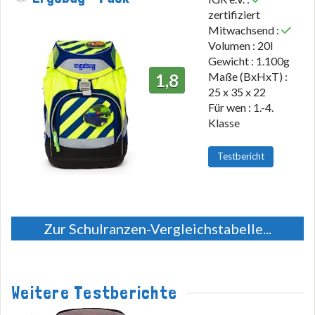
zertifiziert
Mitwachsend :
Volumen : 20l
Gewicht : 1.100g
Maße (BxHxT) :
1,8
25 x 35 x 22
Für wen : 1.-4.
Klasse
Testbericht
Zur Schulranzen-Vergleichstabelle...
Weitere Testberichte