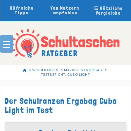
Hilfreiche
Von Nutzern
Nützliche
Tipps
empfohlen
Vergleiche
HOME
SCHULRANZEN
MARKEN
ERGOBAG
TESTBERICHT: CUBO LIGHT
Der Schulranzen Ergobag Cubo
Light im Test