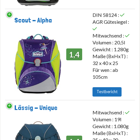
DIN 58124 :
Scout - Alpha
AGR Gütesiegel :
Mitwachsend :
Volumen : 20,5l
Gewicht : 1.280g
1,4
Maße (BxHxT) :
32 x 40 x 25
Für wen : ab
105cm
Testbericht
Lässig - Unique
Mitwachsend :
Volumen : 19l
Gewicht : 1.080g
Maße (BxHxT) :
25 x 40 x 30