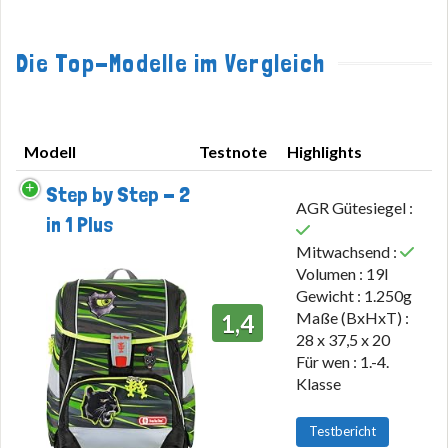
Die Top-Modelle im Vergleich
Modell
Testnote
Highlights
Modell
Testnote
Highlights
Step by Step - 2
AGR Gütesiegel :
in 1 Plus
Mitwachsend :
Volumen : 19l
Gewicht : 1.250g
Maße (BxHxT) :
1,4
28 x 37,5 x 20
Für wen : 1.-4.
Klasse
Testbericht