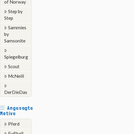
of Norway
Step by
Step
Sammies
by
Samsonite
Spiegelburg
Scout
McNeill
DerDieDas
Angesagte
Motive
Pferd
Fußball