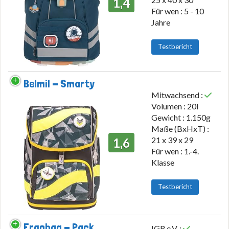
1,4
Für wen : 5 - 10
Jahre
Testbericht
Belmil - Smarty
Mitwachsend :
Volumen : 20l
Gewicht : 1.150g
Maße (BxHxT) :
21 x 39 x 29
1,6
Für wen : 1.-4.
Klasse
Testbericht
Ergobag - Pack
IGR e.V. :