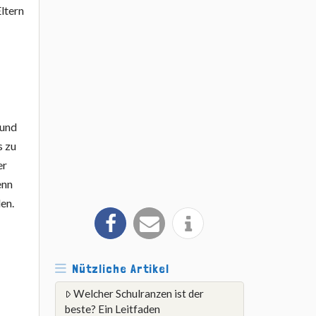
Eltern
 und
s zu
er
enn
den.
Nützliche Artikel
Welcher Schulranzen ist der
beste? Ein Leitfaden