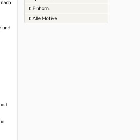
Einhorn
Alle Motive
g und
 und
 in