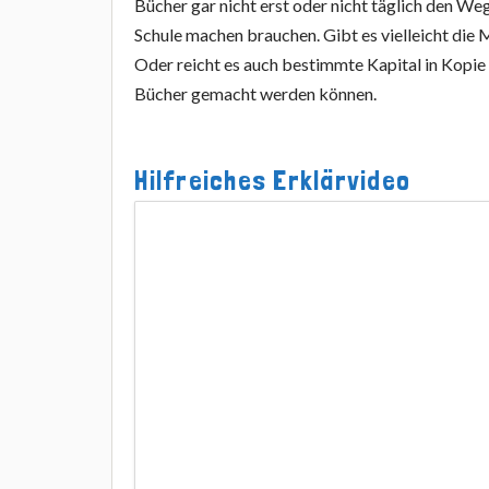
Bücher gar nicht erst oder nicht täglich den W
Mit
Schule machen brauchen. Gibt es vielleicht die 
dem
Oder reicht es auch bestimmte Kapital in Kopie
Laden
des
Bücher gemacht werden können.
Videos
akzeptieren
Sie
die
Hilfreiches Erklärvideo
Datenschutzerklärung
von
YouTube.
Mehr
erfahren
Video
laden
YouTube
immer
entsperren