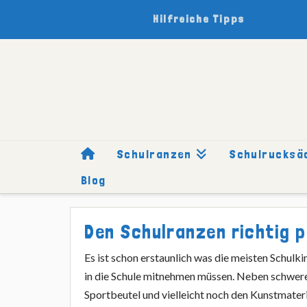
Hilfreiche Tipps
Schulranzen
Schulrucksä
Blog
HOME
RATGEBER
SCHULRANZEN RICHTIG PACKEN UND 
Den Schulranzen richtig p
Es ist schon erstaunlich was die meisten Schulkin
in die Schule mitnehmen müssen. Neben schwer
Sportbeutel und vielleicht noch den Kunstmateria