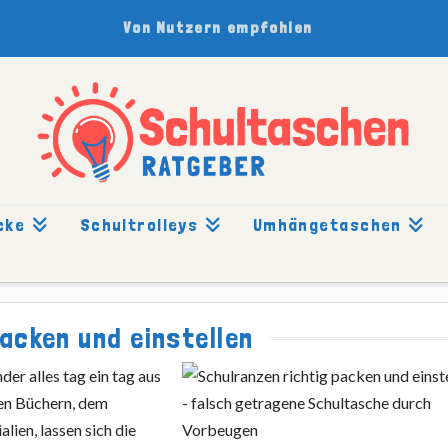
Von Nutzern empfohlen
cke
Schultrolleys
Umhängetaschen
EINSTELLEN
acken und einstellen
der alles tag ein tag aus
en Büchern, dem
lien, lassen sich die