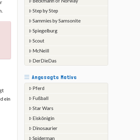
Beckmann of Norway
ür
n.
Step by Step
Sammies by Samsonite
Spiegelburg
Scout
McNeill
DerDieDas
Angesagte Motive
Pferd
gt
Fußball
d ein
Star Wars
Eiskönigin
Dinosaurier
Spiderman