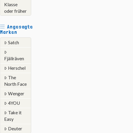
Klasse
oder früher
Angesagte
Marken
Satch
Fjällräven
Herschel
The
North Face
Wenger
4YOU
Take it
Easy
Deuter