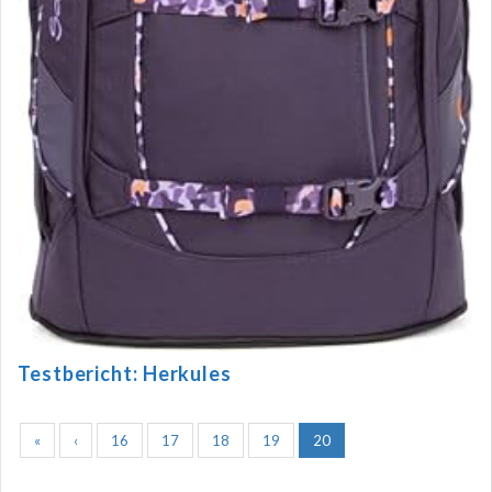
Testbericht: Herkules
«
‹
16
17
18
19
20