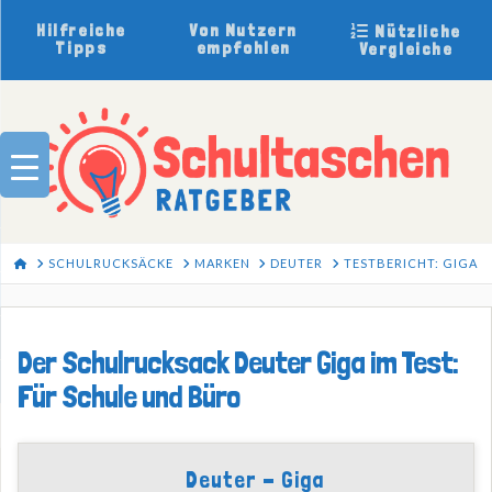
Hilfreiche
Von Nutzern
Nützliche
Tipps
empfohlen
Vergleiche
HOME
SCHULRUCKSÄCKE
MARKEN
DEUTER
TESTBERICHT: GIGA
Der Schulrucksack Deuter Giga im Test:
Für Schule und Büro
Deuter - Giga