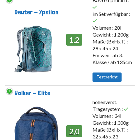
BAG empfohlen :
Deuter - Ypsilon
im Set verfügbar :
Volumen : 28l
Gewicht : 1.200g
1,2
Maße (BxHxT) :
29 x 45 x 24
Für wen : ab 3.
Klasse / ab 135cm
Testbericht
Walker - Elite
höhenverst.
Tragesystem :
Volumen : 34l
Gewicht : 1.300g
Maße (BxHxT) :
2,0
32 x 46 x 23