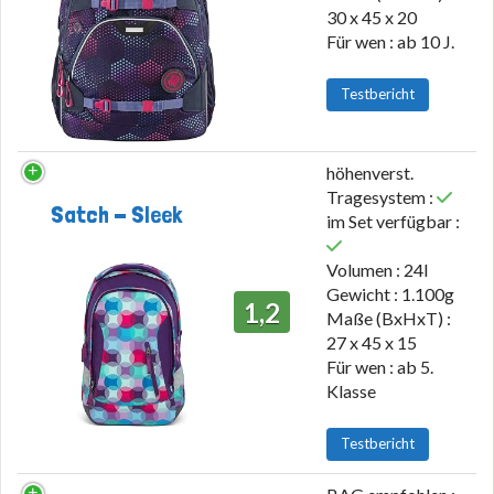
30 x 45 x 20
Für wen : ab 10 J.
Testbericht
höhenverst.
Tragesystem :
Satch - Sleek
im Set verfügbar :
Volumen : 24l
Gewicht : 1.100g
1,2
Maße (BxHxT) :
27 x 45 x 15
Für wen : ab 5.
Klasse
Testbericht