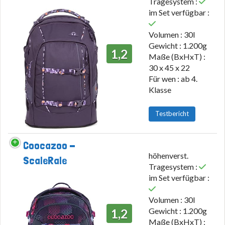
Tragesystem :
im Set verfügbar :
Volumen : 30l
Gewicht : 1.200g
1,2
Maße (BxHxT) :
30 x 45 x 22
Für wen : ab 4.
Klasse
Testbericht
Coocazoo -
höhenverst.
ScaleRale
Tragesystem :
im Set verfügbar :
Volumen : 30l
Gewicht : 1.200g
1,2
Maße (BxHxT) :