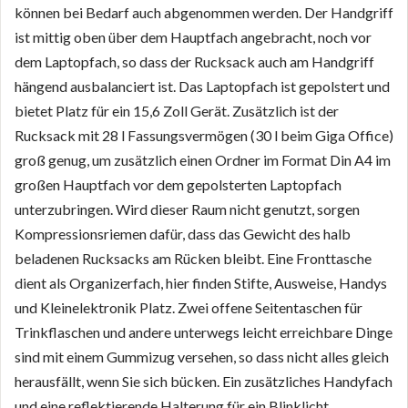
können bei Bedarf auch abgenommen werden. Der Handgriff
ist mittig oben über dem Hauptfach angebracht, noch vor
dem Laptopfach, so dass der Rucksack auch am Handgriff
hängend ausbalanciert ist. Das Laptopfach ist gepolstert und
bietet Platz für ein 15,6 Zoll Gerät. Zusätzlich ist der
Rucksack mit 28 l Fassungsvermögen (30 l beim Giga Office)
groß genug, um zusätzlich einen Ordner im Format Din A4 im
großen Hauptfach vor dem gepolsterten Laptopfach
unterzubringen. Wird dieser Raum nicht genutzt, sorgen
Kompressionsriemen dafür, dass das Gewicht des halb
beladenen Rucksacks am Rücken bleibt. Eine Fronttasche
dient als Organizerfach, hier finden Stifte, Ausweise, Handys
und Kleinelektronik Platz. Zwei offene Seitentaschen für
Trinkflaschen und andere unterwegs leicht erreichbare Dinge
sind mit einem Gummizug versehen, so dass nicht alles gleich
herausfällt, wenn Sie sich bücken. Ein zusätzliches Handyfach
und eine reflektierende Halterung für ein Blinklicht