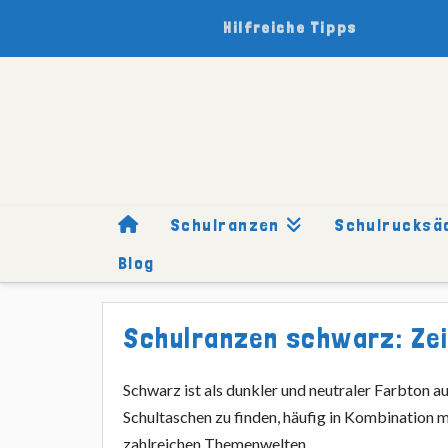
Hilfreiche Tipps
Schulranzen
Schulrucksä
Blog
HOME
SCHULRANZEN
FARBEN
SCHWARZ
Schulranzen schwarz: Zeit
Schwarz ist als dunkler und neutraler Farbton a
Schultaschen zu finden, häufig in Kombination 
zahlreichen Themenwelten.